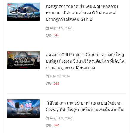
ถอดสูตรการตลาด ผ่าแคมเปญ “ทุกความ
พยายาม…มีค่าเสมอ” ของ OR ผ่านเลนส์
ปรากฏการณ์สังคม Gen Z
August 5, 2026
516
ฉลอง 100 ปี Publicis Groupe อย่างยิ่งใหญ่
บทพิสูจน์เอเจนซี่เน็ทเวิร์คระดับโลก ที่เติบโต
ก้าวผ่านทุกการเปลี่ยนแปลง
July 22, 2026
395
“โอ้โห! เกล เกล 99 บาท” แคมเปญใหม่จาก
Coway ที่ทำให้สุขภาพในบ้านเริ่มต้นง่ายขึ้น
August 3, 2026
390