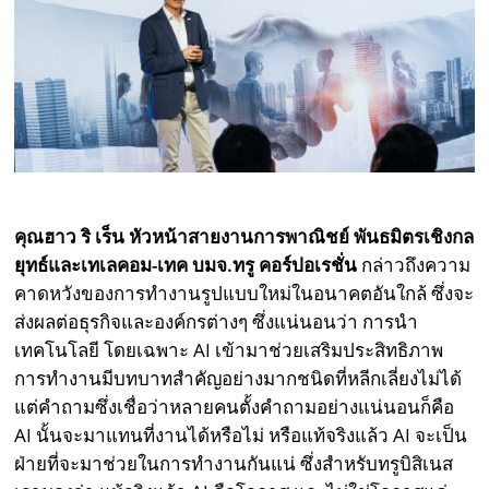
คุณฮาว ริ เร็น หัวหน้าสายงานการพาณิชย์ พันธมิตรเชิงกล
ยุทธ์และเทเลคอม-เทค บมจ.ทรู คอร์ปอเรชั่น
กล่าวถึงความ
คาดหวังของการทำงานรูปแบบใหม่ในอนาคตอันใกล้ ซึ่งจะ
ส่งผลต่อธุรกิจและองค์กรต่างๆ ซึ่งแน่นอนว่า การนำ
เทคโนโลยี โดยเฉพาะ AI เข้ามาช่วยเสริมประสิทธิภาพ
การทำงานมีบทบาทสำคัญอย่างมากชนิดที่หลีกเลี่ยงไม่ได้
แต่คำถามซึ่งเชื่อว่าหลายคนตั้งคำถามอย่างแน่นอนก็คือ
AI นั้นจะมาแทนที่งานได้หรือไม่ หรือแท้จริงแล้ว AI จะเป็น
ฝ่ายที่จะมาช่วยในการทำงานกันแน่ ซึ่งสำหรับทรูบิสิเนส