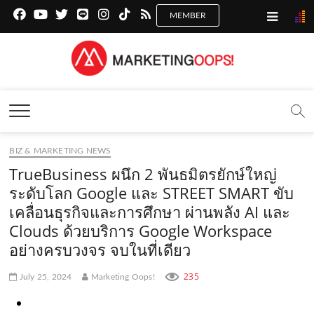
f
y
x
l
i
t
r
a
o
.
i
n
i
s
c
u
c
n
s
k
s
Marketing Oops!
e
t
o
e
t
t
DIGITAL | CREATIVE | ADVERTISING | CAMPAIGN |
STRATEGY
b
u
m
.
a
o
o
b
m
g
k
BIZ & MARKETING NEWS
o
e
e
r
.
TrueBusiness ผนึก 2 พันธมิตรยักษ์ใหญ่
k
.
a
c
ระดับโลก Google และ STREET SMART ขับ
เคลื่อนธุรกิจและการศึกษา ผ่านพลัง AI และ
.
c
m
o
Clouds ด้วยบริการ Google Workspace
c
o
.
m
อย่างครบวงจร จบในที่เดียว
o
m
c
235
July 25, 2024
Marketing Oops!
m
o
m