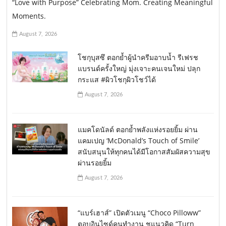
“Love with Purpose” Celebrating Mom. Creating Meaningful
Moments.
August 7, 2026
โชกุบุสซึ ตอกย้ำผู้นำครีมอาบน้ำ รีเฟรช
แบรนด์ครั้งใหญ่ มุ่งเจาะคนเจนใหม่ ปลุก
กระแส #ผิวโชกุผิวโชว์ได้
August 7, 2026
แมคโดนัลด์ ตอกย้ำพลังแห่งรอยยิ้ม ผ่าน
แคมเปญ ‘McDonald’s Touch of Smile’
สนับสนุนให้ทุกคนได้มีโอกาสสัมผัสความสุข
ผ่านรอยยิ้ม
August 7, 2026
“แบร์เฮาส์” เปิดตัวเมนู “Choco Pilloww”
ตอบอินไซด์คนทำงาน ชูแนวคิด “Turn