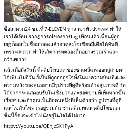
ซื้อสะดวก24 ชม.ที่ 7-ELEVEN ทุกสาขาทั่วประเทศ ทำให้
เราได้เห็นปรากฏการณ์ของการtag เพื่อนแล้วเพื่อนผู้ถูก
tag ก็ออกไปซื้อมาลองแล้วอวดลงโซเชียลมีเดียได้ทันที
เพราะสะดวก ทำให้เกิดการทดลองดื่มอย่างรวดเร็วและ
กว้างขวาง
แล้วเมื่อถึงวันนี้ ที่คลิปโฆษณาของชาเดลี่เมทออกสู่สายตา
ได้เพียงไม่กี่วัน ก็เป็นที่ถูกอกถูกใจทั้งในแง่ความบันเทิงและ
ความหวังของคนอยากมีรูปร่างที่ดูดีพร้อมด้วยสุขภาพดี วัด
ได้จากกระแสตอบรับในเชิงบวกและยอดขายที่เพิ่มมากขึ้น
เรื่อยๆ และถ้าคุณเป็นอีกคนหนึ่งที่เห็นด้วยว่า รูปร่างที่ดูดี
และไขมันไม่ควรอยู่ร่วมกัน ชาเดลี่เมทและคลิปโฆษณา
ชิ้นนี้ก็คงจะเข้าไปนั่งอยู่ในใจได้ไม่ยาก
httpv://youtu.be/QEhJzSX1PyA