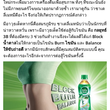
ใหม่กระเพื่อมวงการเครื่องดื่มเพื่อสุขภาพ ทั้งๆ ที่ขณะนั้นยัง
ไม่มีภาพยนตร์โฆษณาออกมาด้วยซ้ำ เรามาดูกัน ว่าชาเด
ลี่เมทมีดีอะไร จึงก่อให้เกิดปรากฏการณ์ดังกล่าว
มีอาวุธเด็ดหากนี่คือสมรภูมิรบ ชาเดลี่เมทนับว่าเป็นนักรบที่
น่าหวาดหวั่น เพราะมีอาวุธเด็ดใช้ต่อสู้กับไขมัน คือ
กลยุทธ์
3B
ที่ต้องมีครบ 3 ช่วยกันทำงานจึงจะได้ผลดีได้แก่
Block
น้ำตาล
ไม่ให้กลายเป็นไขมัน
Burn ไขมัน
และ
Balance
ให้ขับถ่ายดี
หากมีนักรบสักคนที่มีคุณสมบัติครบแบบนี้ คุณ
จะต้องการอะไรอีกล่ะจากการต่อสู้ไขมันครั้งนี้