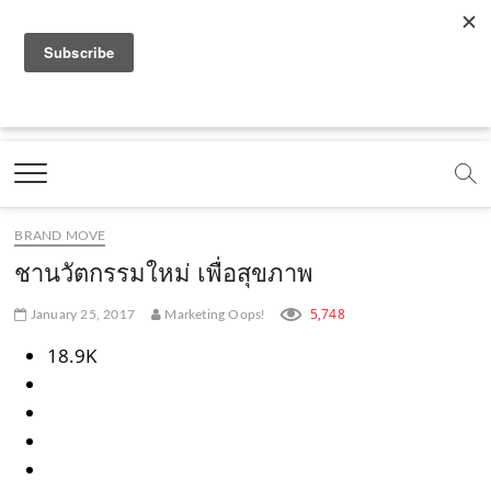
f
y
x
l
i
t
r
a
o
.
i
n
i
s
c
u
c
n
s
k
s
Marketing Oops!
e
t
o
e
t
t
DIGITAL | CREATIVE | ADVERTISING | CAMPAIGN |
STRATEGY
b
u
m
.
a
o
o
b
m
g
k
BRAND MOVE
o
e
e
r
.
ชานวัตกรรมใหม่ เพื่อสุขภาพ
k
.
a
c
5,748
January 25, 2017
Marketing Oops!
.
c
m
o
18.9K
c
o
.
m
o
m
c
m
o
m