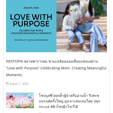
NEXTOPIA สยามพารากอน ชวนเฉลิมฉลองเดือนแห่งแม่ผ่าน
“Love with Purpose” Celebrating Mom. Creating Meaningful
Moments.
August 7, 2026
โชกุบุสซึ ตอกย้ำผู้นำครีมอาบน้ำ รีเฟรช
แบรนด์ครั้งใหญ่ มุ่งเจาะคนเจนใหม่ ปลุก
กระแส #ผิวโชกุผิวโชว์ได้