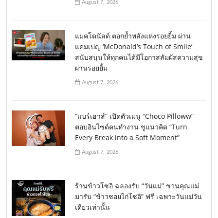
August 7, 2026
แมคโดนัลด์ ตอกย้ำพลังแห่งรอยยิ้ม ผ่าน
แคมเปญ ‘McDonald’s Touch of Smile’
สนับสนุนให้ทุกคนได้มีโอกาสสัมผัสความสุข
ผ่านรอยยิ้ม
August 7, 2026
“แบร์เฮาส์” เปิดตัวเมนู “Choco Pilloww”
ตอบอินไซด์คนทำงาน ชูแนวคิด “Turn
Every Break into a Soft Moment”
August 7, 2026
ร้านข้าวโซอิ ฉลองรับ “วันแม่” ชวนคุณแม่
มารับ “ข้าวซอยไก่โซอิ” ฟรี เฉพาะวันแม่วัน
เดียวเท่านั้น