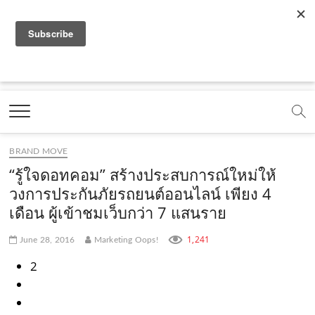
f
y
x
l
i
t
r
a
o
.
i
n
i
s
c
u
c
n
s
k
s
Marketing Oops!
e
t
o
e
t
t
DIGITAL | CREATIVE | ADVERTISING | CAMPAIGN |
STRATEGY
b
u
m
.
a
o
o
b
m
g
k
BRAND MOVE
o
e
e
r
.
“รู้ใจดอทคอม” สร้างประสบการณ์ใหม่ให้
k
.
a
c
วงการประกันภัยรถยนต์ออนไลน์ เพียง 4
เดือน ผู้เข้าชมเว็บกว่า 7 แสนราย
.
c
m
o
c
o
.
m
1,241
June 28, 2016
Marketing Oops!
o
m
c
2
m
o
m