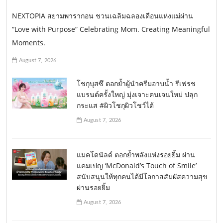
NEXTOPIA สยามพารากอน ชวนเฉลิมฉลองเดือนแห่งแม่ผ่าน
“Love with Purpose” Celebrating Mom. Creating Meaningful
Moments.
August 7, 2026
โชกุบุสซึ ตอกย้ำผู้นำครีมอาบน้ำ รีเฟรช
แบรนด์ครั้งใหญ่ มุ่งเจาะคนเจนใหม่ ปลุก
กระแส #ผิวโชกุผิวโชว์ได้
August 7, 2026
แมคโดนัลด์ ตอกย้ำพลังแห่งรอยยิ้ม ผ่าน
แคมเปญ ‘McDonald’s Touch of Smile’
สนับสนุนให้ทุกคนได้มีโอกาสสัมผัสความสุข
ผ่านรอยยิ้ม
August 7, 2026