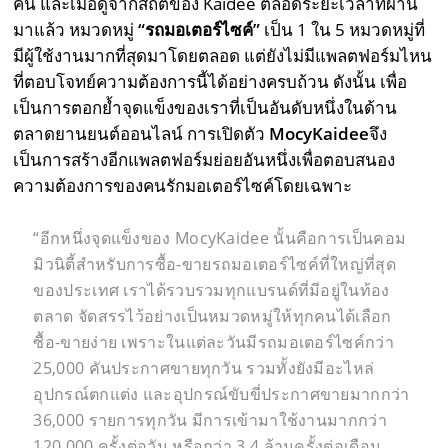
คัน และเมื่อดูจากสถิติของ Kaidee ตลอดระยะเวลาที่ผ่าน
มาแล้ว หมวดหมู่
“รถมอเตอร์ไซค์”
เป็น 1 ใน 5 หมวดหมู่ที่
มีผู้ใช้งานมากที่สุดมาโดยตลอด แต่ยังไม่มีแพลตฟอร์มไหน
ที่ตอบโจทย์ความต้องการนี้ได้อย่างครบถ้วน ดังนั้น เพื่อ
เป็นการตอกย้ำจุดแข็งของเราที่เป็นอันดับหนึ่งในด้าน
ตลาดยานยนต์ออนไลน์ การเปิดตัว
MocyKaidee
จึง
เป็นการสร้างอีกแพลตฟอร์มย่อยอันหนึ่งเพื่อตอบสนอง
ความต้องการของคนรักมอเตอร์ไซค์โดยเฉพาะ
“
อีกหนึ่งจุดแข็งของ
MocyKaidee
นั้นคือการเป็นคอม
มิวนิตี้สำหรับการซื้อ-ขายรถมอเตอร์ไซค์ที่ใหญ่ที่สุด
ของประเทศ เราได้รวบรวมทุกแบรนด์ที่มีอยู่ในท้อง
ตลาด จัดสรรไว้อย่างเป็นหมวดหมู่ให้ทุกคนได้เลือก
ซื้อ-ขายง่าย เพราะในแต่ละวันมีรถมอเตอร์ไซค์กว่า
25,000
คันประกาศขายทุกวัน รวมทั้งยังมีอะไหล่
อุปกรณ์ตกแต่ง และอุปกรณ์ขับขี่ประกาศขายมากกว่า
36,000
รายการทุกวัน มีการเข้ามาใช้งานมากกว่า
120,000
ครั้งต่อวัน หรือกว่า
3.4
ล้านครั้งต่อเดือน