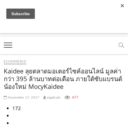
f
y
x
l
i
t
r
a
o
.
i
n
i
s
c
u
c
n
s
k
s
Marketing Oops!
e
t
o
e
t
t
DIGITAL | CREATIVE | ADVERTISING | CAMPAIGN |
STRATEGY
b
u
m
.
a
o
o
b
m
g
k
ECOMMERCE
o
e
e
r
.
Kaidee ลุยตลาดมอเตอร์ไซค์ออนไลน์ มูลค่า
k
.
a
c
กว่า 395 ล้านบาทต่อเดือน ภายใต้ซับแบรนด์
น้องใหม่ MocyKaidee
.
c
m
o
c
o
.
m
617
November 17, 2017
pigabyte
o
m
c
172
m
o
m