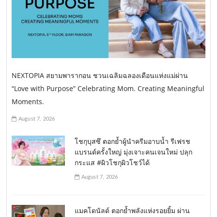
NEXTOPIA สยามพารากอน ชวนเฉลิมฉลองเดือนแห่งแม่ผ่าน
“Love with Purpose” Celebrating Mom. Creating Meaningful
Moments.
August 7, 2026
โชกุบุสซึ ตอกย้ำผู้นำครีมอาบน้ำ รีเฟรช
แบรนด์ครั้งใหญ่ มุ่งเจาะคนเจนใหม่ ปลุก
กระแส #ผิวโชกุผิวโชว์ได้
August 7, 2026
แมคโดนัลด์ ตอกย้ำพลังแห่งรอยยิ้ม ผ่าน