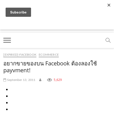
f
y
x
l
i
t
r
a
o
.
i
n
i
s
c
u
c
n
s
k
s
Marketing Oops!
e
t
o
e
t
t
DIGITAL | CREATIVE | ADVERTISING | CAMPAIGN |
STRATEGY
b
u
m
.
a
o
o
b
m
g
k
[EXPIRED]-FACEBOOK
ECOMMERCE
o
e
e
r
.
อยากขายของบน Facebook ต้องลองใช้
k
.
a
c
payvment!
.
c
m
o
5,629
September 13, 2011
.
c
o
.
m
o
m
c
m
o
m