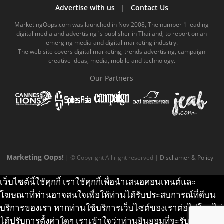
b
u
m
.
a
o
Advertise with us
|
Contact Us
o
b
m
g
k
MarketingOops.com was launched in Nov 2008, The number 1 leading
digital media and advertising 's publisher in Thailand, to report on an
o
e
e
r
.
emerging media and digital marketing industry.
The web site covers digital marketing, trends advertising, campaign
k
.
a
c
creative ideas, media, mobile and technology.
.
c
m
o
Our Partners
c
o
.
m
o
m
c
m
o
m
Marketing Oops!
| © Copyright All right reserved |
Discliamer & Policy
เว็บไซต์นี้ใช้คุกกี้ เราใช้คุกกี้เพื่อนำเสนอคอนเทนต์และ
โฆษณาที่ท่านอาจสนใจเพื่อให้ท่านได้รับประสบการณ์ที่ดีบน
บริการของเรา หากท่านใช้บริการเว็บไซต์ของเราต่อไปโดยไม่
ได้ปรับการตั้งค่าใดๆ เราเข้าใจว่าท่านยินยอมที่จะรับคุกกี้บน