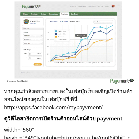
หากคุณกำลังอยากขายของในเฟสบุ๊ก ก็ขอเชิญเปิดร้านค้า
ออนไลน์ของคุณในเฟสบุ๊กฟรี ที่นี่
http://apps.facebook.com/mypayvment/
ดูวิดีโอสาธิตการเปิดร้านค้าออนไลน์ด้วย payvment
width="560"
height="349"]youtube=http://youtu.be/moJ6iObiF_c