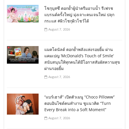
โชกุบุสซึ ตอกย้ำผู้นำครีมอาบน้ำ รีเฟรช
แบรนด์ครั้งใหญ่ มุ่งเจาะคนเจนใหม่ ปลุก
กระแส #ผิวโชกุผิวโชว์ได้
August 7, 2026
แมคโดนัลด์ ตอกย้ำพลังแห่งรอยยิ้ม ผ่าน
แคมเปญ ‘McDonald’s Touch of Smile’
สนับสนุนให้ทุกคนได้มีโอกาสสัมผัสความสุข
ผ่านรอยยิ้ม
August 7, 2026
“แบร์เฮาส์” เปิดตัวเมนู “Choco Pilloww”
ตอบอินไซด์คนทำงาน ชูแนวคิด “Turn
Every Break into a Soft Moment”
August 7, 2026