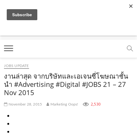
f
y
x
l
i
t
r
a
o
.
i
n
i
s
c
u
c
n
s
k
s
Marketing Oops!
e
t
o
e
t
t
DIGITAL | CREATIVE | ADVERTISING | CAMPAIGN |
STRATEGY
b
u
m
.
a
o
o
b
m
g
k
JOBS UPDATE
o
e
e
r
.
งานล่าสุด จากบริษัทและเอเจนซี่โฆษณาชั้น
k
.
a
c
นำ #Advertising #Digital #JOBS 21 – 27
Nov 2015
.
c
m
o
c
o
.
m
2,530
November 28, 2015
Marketing Oops!
o
m
c
m
o
m