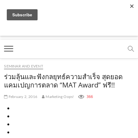
f
y
x
l
i
t
r
a
o
.
i
n
i
s
c
u
c
n
s
k
s
Marketing Oops!
e
t
o
e
t
t
DIGITAL | CREATIVE | ADVERTISING | CAMPAIGN |
STRATEGY
b
u
m
.
a
o
o
b
m
g
k
SEMINAR AND EVENT
o
e
e
r
.
ร่วมลุ้นและฟังกลยุทธ์ความสำเร็จ สุดยอด
k
.
a
c
แคมเปญการตลาด “MAT Award” ฟรี!!
.
c
m
o
366
February 2, 2016
Marketing Oops!
c
o
.
m
o
m
c
m
o
m