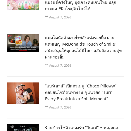
แบรนด์ครั้งใหญ่ มุ่งเจาะคนเจนใหม่ ปลุก
กระแส #ผิวโชกุผิวโชว์ได้
August 7, 2026
แมคโดนัลด์ ตอกย้ำพลังแห่งรอยยิ้ม ผ่าน
แคมเปญ ‘McDonald’s Touch of Smile’
สนับสนุนให้ทุกคนได้มีโอกาสสัมผัสความสุข
ผ่านรอยยิ้ม
August 7, 2026
“แบร์เฮาส์” เปิดตัวเมนู “Choco Pilloww”
ตอบอินไซด์คนทำงาน ชูแนวคิด “Turn
Every Break into a Soft Moment”
August 7, 2026
ร้านข้าวโซอิ ฉลองรับ “วันแม่” ชวนคุณแม่