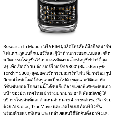
Research In Motion หรือ RIM ผู้ผลิตโทรศัพท์มือถือสมาร์ท
โฟนตระกูลแบล็กเบอร์รี่และผู้นำด้านการออกแบบและผลิต
นวัตกรรมโซลูชั่นไร้สาย เนรมิตงานเอ็กซ์คลูซีฟปาร์ตี้สุด
หรู เพื่อเปิดตัว ‘แบล็กเบอร์รี่ ทอร์ช 9800’ (BlackBerry®
Torch™ 9800) สุดยอดนวัตกรรมสมาร์ทโฟน ที่มาพร้อม รูป
ลักษณ์ใหม่สไตล์โก้หรูและเปี่ยมไปด้วยคุณสมบัติและฟัง
ก์ชั่นชั้นยอด โดยงานนี้ ได้รับเกียติจากแขกพิเศษระดับแถว
หน้าของประเทศไทยเข้าร่วมมากมาย อาทิ พันธมิตรผู้ให้
บริการโทรศัพท์และตัวแทนจำหน่าย 4 รายหลักของริม ร่วม
ด้วย AIS, dtac, TrueMove และเอสไอเอส ดิสทริบิวชั่น
พร้อมด้วยแขกพิเศษ และเหล่าเซเลบริตี้อีกคับคั่ง อาทิ ม.ล.