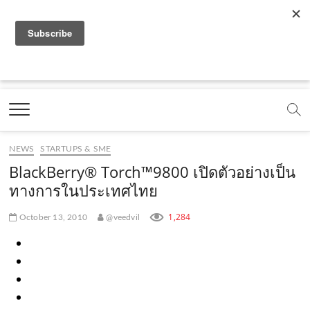
f
y
x
l
i
t
r
a
o
.
i
n
i
s
c
u
c
n
s
k
s
Marketing Oops!
e
t
o
e
t
t
DIGITAL | CREATIVE | ADVERTISING | CAMPAIGN |
STRATEGY
b
u
m
.
a
o
o
b
m
g
k
NEWS
STARTUPS & SME
o
e
e
r
.
BlackBerry® Torch™9800 เปิดตัวอย่างเป็น
k
.
a
c
ทางการในประเทศไทย
.
c
m
o
1,284
October 13, 2010
@veedvil
c
o
.
m
o
m
c
m
o
m