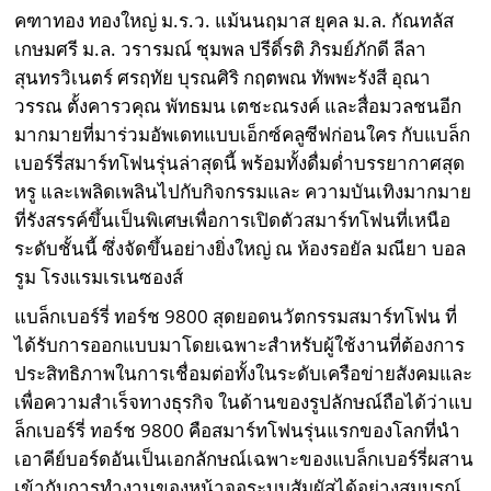
คฑาทอง ทองใหญ่ ม.ร.ว. แม้นนฤมาส ยุคล ม.ล. กัณทลัส
เกษมศรี ม.ล. วรารมณ์ ชุมพล ปรีดิ์รติ ภิรมย์ภักดี ลีลา
สุนทรวิเนตร์ ศรฤทัย บุรณศิริ กฤตพณ ทัพพะรังสี อุณา
วรรณ ตั้งคารวคุณ พัทธมน เตชะณรงค์ และสื่อมวลชนอีก
มากมายที่มาร่วมอัพเดทแบบเอ็กซ์คลูซีฟก่อนใคร กับแบล็ก
เบอร์รี่สมาร์ทโฟนรุ่นล่าสุดนี้ พร้อมทั้งดื่มด่ำบรรยากาศสุด
หรู และเพลิดเพลินไปกับกิจกรรมและ ความบันเทิงมากมาย
ที่รังสรรค์ขึ้นเป็นพิเศษเพื่อการเปิดตัวสมาร์ทโฟนที่เหนือ
ระดับชั้นนี้ ซึ่งจัดขึ้นอย่างยิ่งใหญ่ ณ ห้องรอยัล มณียา บอล
รูม โรงแรมเรเนซองส์
แบล็กเบอร์รี่ ทอร์ช 9800 สุดยอดนวัตกรรมสมาร์ทโฟน ที่
ได้รับการออกแบบมาโดยเฉพาะสำหรับผู้ใช้งานที่ต้องการ
ประสิทธิภาพในการเชื่อมต่อทั้งในระดับเครือข่ายสังคมและ
เพื่อความสำเร็จทางธุรกิจ ในด้านของรูปลักษณ์ถือได้ว่าแบ
ล็กเบอร์รี่ ทอร์ช 9800 คือสมาร์ทโฟนรุ่นแรกของโลกที่นำ
เอาคีย์บอร์ดอันเป็นเอกลักษณ์เฉพาะของแบล็กเบอร์รี่ผสาน
เข้ากับการทำงานของหน้าจอระบบสัมผัสได้อย่างสมบูรณ์