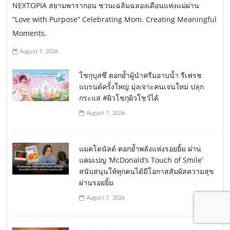
NEXTOPIA สยามพารากอน ชวนเฉลิมฉลองเดือนแห่งแม่ผ่าน
“Love with Purpose” Celebrating Mom. Creating Meaningful
Moments.
August 7, 2026
โชกุบุสซึ ตอกย้ำผู้นำครีมอาบน้ำ รีเฟรช
แบรนด์ครั้งใหญ่ มุ่งเจาะคนเจนใหม่ ปลุก
กระแส #ผิวโชกุผิวโชว์ได้
August 7, 2026
แมคโดนัลด์ ตอกย้ำพลังแห่งรอยยิ้ม ผ่าน
แคมเปญ ‘McDonald’s Touch of Smile’
สนับสนุนให้ทุกคนได้มีโอกาสสัมผัสความสุข
ผ่านรอยยิ้ม
August 7, 2026