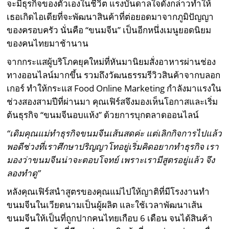
จะมีธุรกิจของตัวเองในชีวิต แรงบันดาลใจดังกล่าวทำให้
เธอเกิดไอเดียที่จะพัฒนาสินค้าที่ต่อยอดมาจากภูมิปัญญา
ของครอบครัว นั่นคือ “ขนมจีน” เป็นอีกหนึ่งเมนูยอดนิยม
ของคนไทยมาช้านาน
จากกระแสผู้บริโภคยุคใหม่ที่หันมานิยมสั่งอาหารผ่านช่อง
ทางออนไลน์มากขึ้น รวมถึงวัฒนธรรมรีวิวสินค้าจากบลอก
เกอร์ ทำให้กระแส Food Online Marketing กำลังมาแรงใน
ช่วงสองสามปีที่ผ่านมา คุณเฟิร์สจึงมองเห็นโอกาสและเริ่ม
ต้นธุรกิจ “ขนมจีนอบแห้ง” ด้วยการบุกตลาดออนไลน์
“เดิมคุณแม่ทำธุรกิจขนมจีนเส้นสดค่ะ แต่เลิกกิจการไปแล้ว
พอดีช่วงที่เราศึกษาปริญญาโทอยู่เริ่มคิดอยากทำธุรกิจ เรา
มองว่าขนมจีนน่าจะตอบโจทย์ เพราะเรามีสูตรอยู่แล้ว จึง
ลองทำดู”
หลังคุณเฟิร์สนำสูตรของคุณแม่ไปให้ญาติที่มีโรงงานทำ
ขนมจีนในเวียดนามเป็นผู้ผลิต และใช้เวลาพัฒนาเส้น
ขนมจีนให้เป็นที่ถูกปากคนไทยเกือบ 6 เดือน จนได้สินค้า