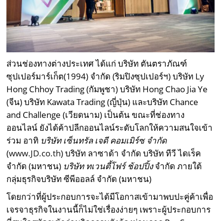
ส่วนช่องทางต่างประเทศ ได้แก่ บริษัท ตันตราภัณฑ์
ซุปเปอร์มาร์เก็ต(1994) จำกัด (ริมปิงซุปเปอร์ฯ) บริษัท Ly
Hong Chhoy Trading (กัมพูชา) บริษัท Hong Chao Jia Ye
(จีน) บริษัท Kawata Trading (ญี่ปุ่น) และบริษัท Chance
and Challenge (เวียดนาม) เป็นต้น ขณะที่ช่องทาง
ออนไลน์ ยังได้ค้าปลีกออนไลน์ระดับโลกให้ความสนใจเข้า
ร่วม อาทิ
บริษัท เซ็นทรัล เจดี คอมเมิร์ซ
จำกัด
(
www.JD.co.th
) บริษัท ลาซาด้า จำกัด บริษัท ทีวี ไดเร็ค
จำกัด (มหาชน)
บริษัท ทเวนตี้โฟร์ ช้อปปิ้ง
จำกัด ภายใต้
กลุ่มธุรกิจบริษัท ซีพีออลล์ จำกัด (มหาชน)
โดยกว่าที่ผู้ประกอบการจะได้มีโอกาสเข้ามาพบปะคู่ค้าเพื่อ
เจรจาธุรกิจในงานนี้ก็ไม่ใช่เรื่องง่ายๆ เพราะผู้ประกอบการ