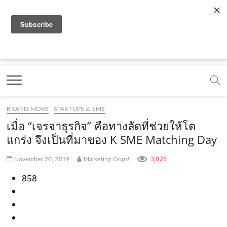
f
y
x
l
i
t
r
a
o
.
i
n
i
s
c
u
c
n
s
k
s
Marketing Oops!
e
t
o
e
t
t
DIGITAL | CREATIVE | ADVERTISING | CAMPAIGN |
STRATEGY
b
u
m
.
a
o
o
b
m
g
k
BRAND MOVE
STARTUPS & SME
o
e
e
r
.
เมื่อ “เจรจาธุรกิจ” คือทางลัดที่ช่วยให้โต
k
.
a
c
แกร่ง จึงเป็นที่มาของ K SME Matching Day
.
c
m
o
3,025
November 20, 2019
Marketing Oops!
c
o
.
m
858
o
m
c
m
o
m