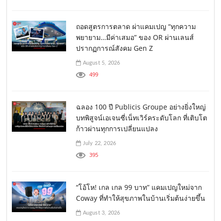
ถอดสูตรการตลาด ผ่าแคมเปญ “ทุกความ
พยายาม…มีค่าเสมอ” ของ OR ผ่านเลนส์
ปรากฏการณ์สังคม Gen Z
August 5, 2026
499
ฉลอง 100 ปี Publicis Groupe อย่างยิ่งใหญ่
บทพิสูจน์เอเจนซี่เน็ทเวิร์คระดับโลก ที่เติบโต
ก้าวผ่านทุกการเปลี่ยนแปลง
July 22, 2026
395
“โอ้โห! เกล เกล 99 บาท” แคมเปญใหม่จาก
Coway ที่ทำให้สุขภาพในบ้านเริ่มต้นง่ายขึ้น
August 3, 2026