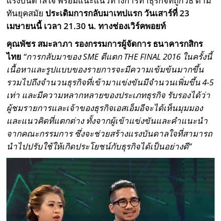
แรงบันดาลใจ พร้อมแนะแนวทางการทำธุรกิจที่ถูกวิธี ตาม
ทันยุคสมัย
ประเดิมการกลับมาเทปแรก วันเสาร์ที่ 23
เมษายนนี้ เวลา 21.30 น. ทางช่องเวิร์คพอยท์
คุณพัชร สมะลาภา
รองกรรมการผู้จัดการ ธนาคารกสิกร
ไทย
“การกลับมาของ SME ตีแตก THE FINAL 2016 ในครั้งนี้
เนื้อหาและรูปแบบของรายการจะมีความเข้มข้นมากขึ้น
รวมไปถึงจำนวนธุรกิจที่เข้ามาแข่งขันมีจำนวนเพิ่มขึ้น 4-5
เท่า และมีความหลากหลายของประเภทธุรกิจ รับรองได้ว่า
ผู้ชมรายการและเจ้าของธุรกิจเอสเอ็มอีจะได้เห็นมุมมอง
และแนวคิดที่แตกต่าง ทั้งจากผู้เข้าแข่งขันและคำแนะนำ
จากคณะกรรมการ ซึ่งจะช่วยสร้างแรงบันดาลใจที่สามารถ
นำไปปรับใช้ให้เกิดประโยชน์กับธุรกิจได้เป็นอย่างดี”