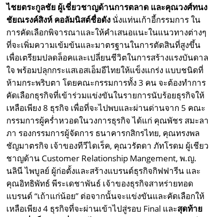
ไชยตระกูลชัย ผู้เชี่ยวชาญด้านการตลาด และคุณวงศ์ทนง
ชัยณรงค์สิงห์ คอลัมนิสต์ชื่อดัง
นั่งแท่นเก้าอี้กรรมการ ใน
การคัดเลือกพิจารณาและให้คำเสนอแนะในแนวทางต่างๆ
ที่จะเพิ่มความเข้มข้นและมาตรฐานในการตัดสินที่สูงขึ้น
เพื่อเตรียมปลดล็อคและเปลี่ยนชีวิตในการสร้างแรงบันดาล
ใจ พร้อมปลุกกระแสเอสเอ็มอีไทยให้แข็งแกร่ง แบบชนิดที่
ห้ามกระพริบตา โดยคณะกรรมการทั้ง 3 คน จะต้องทำการ
คัดเลือกธุรกิจที่เข้าร่วมแข่งขันในรายการนับร้อยธุรกิจให้
เหลือเพียง 8 ธุรกิจ เพื่อที่จะไปพบและผ่านด่านจาก 5 คณะ
กรรมการผู้คร่ำหวอดในวงการธุรกิจ ได้แก่ คุณพัชร สมะลา
ภา รองกรรมการผู้จัดการ ธนาคารกสิกรไทย, คุณทรงพล
ชัญมาตรกิจ เจ้าของทีวีไดเร็ค, คุณวรัตดา ภัทโรดม ผู้เชียว
ชาญด้าน Customer Relationship Mangement, พ.ญ.
นลินี ไพบูลย์ ผู้ก่อตั้งและสร้างแบรนด์ธุรกิจกิฟฟารีน และ
คุณอิทธิพัทธ์ พีระเดชาพันธ์ เจ้าของธุรกิจสาหร่ายทอด
แบรนด์ “เถ้าแก่น้อย” ต่อจากนั้นจะแข่งขันและคัดเลือกให้
เหลือเพียง 4 ธุรกิจที่จะผ่านเข้าไปสู่รอบ Final และ
สุดท้าย