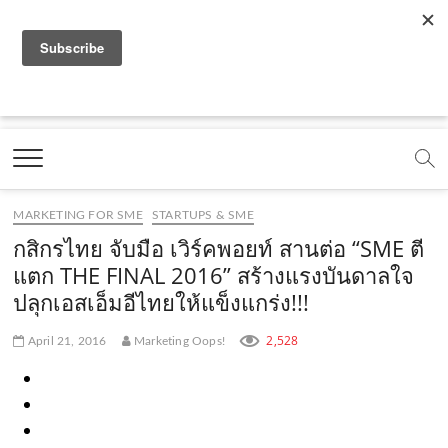
f
y
x
l
i
t
r
a
o
.
i
n
i
s
c
u
c
n
s
k
s
Marketing Oops!
e
t
o
e
t
t
DIGITAL | CREATIVE | ADVERTISING | CAMPAIGN |
STRATEGY
b
u
m
.
a
o
o
b
m
g
k
MARKETING FOR SME
STARTUPS & SME
o
e
e
r
.
กสิกรไทย จับมือ เวิร์คพอยท์ สานต่อ “SME ตี
k
.
a
c
แตก THE FINAL 2016” สร้างแรงบันดาลใจ
ปลุกเอสเอ็มอีไทยให้แข็งแกร่ง!!!
.
c
m
o
c
o
.
m
2,528
April 21, 2016
Marketing Oops!
o
m
c
m
o
m