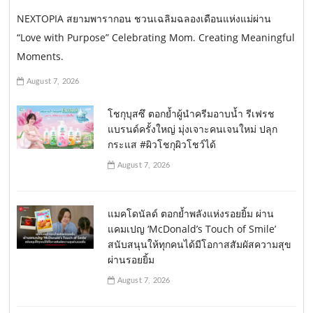
NEXTOPIA สยามพารากอน ชวนเฉลิมฉลองเดือนแห่งแม่ผ่าน
“Love with Purpose” Celebrating Mom. Creating Meaningful
Moments.
August 7, 2026
โชกุบุสซึ ตอกย้ำผู้นำครีมอาบน้ำ รีเฟรช
แบรนด์ครั้งใหญ่ มุ่งเจาะคนเจนใหม่ ปลุก
กระแส #ผิวโชกุผิวโชว์ได้
August 7, 2026
แมคโดนัลด์ ตอกย้ำพลังแห่งรอยยิ้ม ผ่าน
แคมเปญ ‘McDonald’s Touch of Smile’
สนับสนุนให้ทุกคนได้มีโอกาสสัมผัสความสุข
ผ่านรอยยิ้ม
August 7, 2026