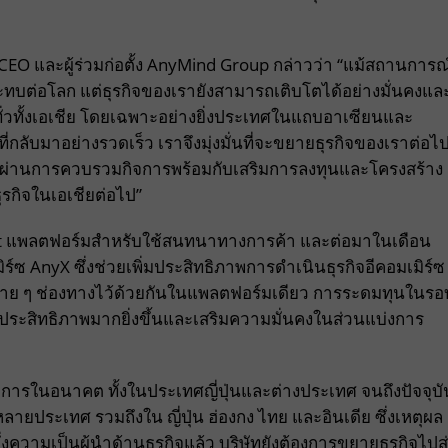
CEO และผู้ร่วมก่อตั้ง AnyMind Group กล่าวว่า “แม้สถานการณ
บต่อโลก แต่ธุรกิจของเรายังสามารถเติบโตได้อย่างมั่นคงแล
ทั่วทั้งเอเชีย โดยเฉพาะอย่างยิ่งประเทศในแถบอาเซียนและ
่กลับมาอย่างรวดเร็ว เราจึงมุ่งมั่นที่จะขยายธุรกิจของเราต่อไ
ผ่านการควบรวมกิจการพร้อมกับเสริมการลงทุนและโครงสร้าง
ุรกิจในเอเชียต่อไป”
Chat แพลตฟอร์มสำหรับใช้สนทนาทางการค้า และต่อมาในเดือน
์ซ AnyX ซึ่งช่วยเพิ่มประสิทธิภาพการดำเนินธุรกิจอีคอมเมิร์ซ
าย ๆ ช่องทางไว้ด้วยกันในแพลตฟอร์มเดียว การระดมทุนในรอ
มีประสิทธิภาพมากยิ่งขึ้นและเสริมความมั่นคงในส่วนแบ่งการ
ิจการในอนาคต ทั้งในประเทศญี่ปุ่นและต่างประเทศ จนถึงปัจจุบั
หลายประเทศ รวมถึงใน ญี่ปุ่น ฮ่องกง ไทย และอินเดีย ซึ่งเหตุผล
่งความเป็นผู้นำด้านธุรกิจแล้ว บริษัทยังต้องการขยายธุรกิจไปสู่