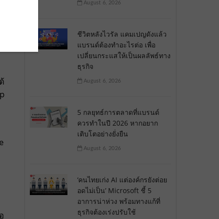
August 6, 2026
ชีวิตหลังไวรัล แคมเปญดังแล้ว
แบรนด์ต้องทำอะไรต่อ เพื่อ
เปลี่ยนกระแสให้เป็นผลลัพธ์ทาง
ธุรกิจ
ด้
August 6, 2026
up
5 กลยุทธ์การตลาดที่แบรนด์
ควรทำในปี 2026 หากอยาก
เติบโตอย่างยั่งยืน
e
August 6, 2026
‘คนไทยเก่ง AI แต่องค์กรยังต่อย
อดไม่เป็น’ Microsoft ชี้ 5
อาการน่าห่วง พร้อมทางแก้ที่
ธุรกิจต้องเร่งปรับใช้
้อ