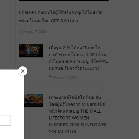
ChatGPT อัพเดทให้ผู้ใช้ฟรีแชทคุยได้ไม่จำกัด
พร้อมโมเดลใหม่ GPT-5.6 Luna
August 7, 2026
เมื่อรุ่น 2 รับไม้ต่อ “นิตยาไก่
ย่าง” พารายได้ทะลุ 1,000 ล้าน
ยังไม่พอ ขอขยายเมนู–รีโพซิชัน
แบรนด์ รับการโตระยะยาว
August 7, 2026
เดอะมอลล์ไลฟ์สโตร์ เผยอิน
ไซต์ผู้บริโภคจาก M Card เปิด
หน้าจัดแคมเปญ THE MALL
LIFESTORE WOMEN
INSPIRED 2026 SUNFLOWER
SOCIAL CLUB