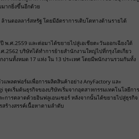
มากยิ่งขึ้นอีกด้วย
 ล้านดอลลาร์สหรัฐ โดยมีอัตราการเติบโตทางด้านรายได้
ื่อปี พ.ศ.2559 และต่อมาได้ขยายไปสู่เอเชียตะวันออกเฉียงใต้
ศ.2562 บริษัทได้ทำการย้ายสำนักงานใหญ่ไปที่กรุงโตเกียว
ักงานทั้งหมด 17 แห่ง ใน 13 ประเทศ โดยมีพนักงานรวมกันทั้ง
ัวแพลตฟอร์มเพื่อการผลิตสินค้าอย่าง AnyFactory และ
 จุดเริ่มต้นธุรกิจของบริษัทเริ่มจากอุตสาหกรรมเทคโนโลยีกา
รตลาดด้วยอินฟลูเอนเซอร์ หลังจากนั้นได้ขยายไปสู่ธุรกิจ
การสร้างสรรค์เนื้อหาตามลำดับ