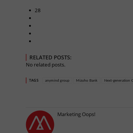
28
RELATED POSTS:
No related posts.
TAGS
anymind group
Mizuho Bank
Next-generation
Marketing Oops!