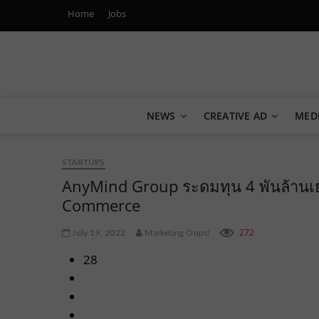
Home
Jobs
Marketing Oops!
DIGITAL | CREATIVE | ADVERTISING | CAMPAIGN | STRA
NEWS
CREATIVE AD
MED
STARTUPS
AnyMind Group ระดมทุน 4 พันล้านเยน
Commerce
272
July 19, 2022
Marketing Oops!
28