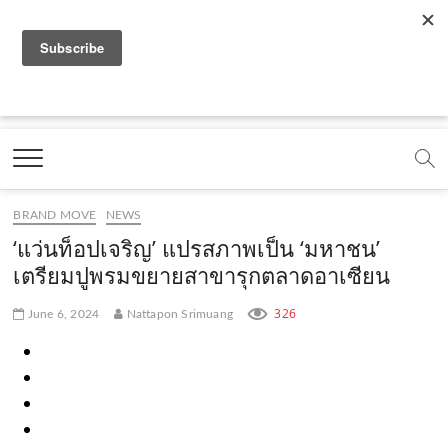
f
y
x
l
i
t
r
a
o
.
i
n
i
s
c
u
c
n
s
k
s
Marketing Oops!
e
t
o
e
t
t
DIGITAL | CREATIVE | ADVERTISING | CAMPAIGN |
STRATEGY
b
u
m
.
a
o
o
b
m
g
k
BRAND MOVE
NEWS
o
e
e
r
.
‘แว่นท็อปเจริญ’ แปรสภาพเป็น ‘มหาชน’
k
.
a
c
เตรียมปูพรมขยายสาขารุกตลาดอาเซียน
.
c
m
o
326
June 6, 2024
Nattapon Srimuang
c
o
.
m
o
m
c
m
o
m