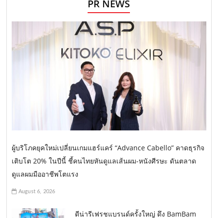
PR NEWS
ผู้บริโภคยุคใหม่เปลี่ยนเกมแฮร์แคร์ “Advance Cabello” คาดธุรกิจ
เติบโต 20% ในปีนี้ ชี้คนไทยหันดูแลเส้นผม-หนังศีรษะ ดันตลาด
ดูแลผมมืออาชีพโตแรง
August 6, 2026
ดีน่ารีเฟรชแบรนด์ครั้งใหญ่ ดึง BamBam