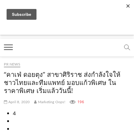
f
y
x
l
i
t
r
a
o
.
i
n
i
s
c
u
c
n
s
k
s
Marketing Oops!
e
t
o
e
t
t
DIGITAL | CREATIVE | ADVERTISING | CAMPAIGN |
STRATEGY
b
u
m
.
a
o
o
b
m
g
k
PR NEWS
o
e
e
r
.
“คาเฟ่ ดอยตุง” สาขาศิริราช ส่งกำลังใจให้
k
.
a
c
ชาวไทยและทีมแพทย์ มอบแก้วพิเศษ ใน
ราคาพิเศษ เริ่มแล้ววันนี้!
.
c
m
o
c
o
.
m
196
April 8, 2020
Marketing Oops!
o
m
c
4
m
o
m