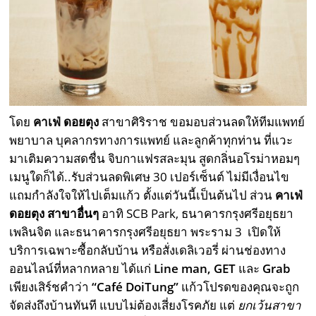
โดย
คาเฟ่ ดอยตุง
สาขาศิริราช ขอมอบส่วนลดให้ทีมแพทย์
พยาบาล บุคลากรทางการแพทย์ และลูกค้าทุกท่าน ที่แวะ
มาเติมความสดชื่น จิบกาแฟรสละมุน สูดกลิ่นอโรม่าหอมๆ
เมนูใดก็ได้..รับส่วนลดพิเศษ 30 เปอร์เซ็นต์ ไม่มีเงื่อนไข
แถมกำลังใจให้ไปเต็มแก้ว ตั้งแต่วันนี้เป็นต้นไป ส่วน
คาเฟ่
ดอยตุง
สาขาอื่นๆ
อาทิ SCB Park, ธนาคารกรุงศรีอยุธยา
เพลินจิต และธนาคารกรุงศรีอยุธยา พระราม 3 เปิดให้
บริการเฉพาะซื้อกลับบ้าน หรือสั่งเดลิเวอรี่ ผ่านช่องทาง
ออนไลน์ที่หลากหลาย ได้แก่
Line man, GET
และ
Grab
เพียงเสิร์ชคำว่า
“
Café DoiTung”
แก้วโปรดของคุณจะถูก
จัดส่งถึงบ้านทันที แบบไม่ต้องเสี่ยงโรคภัย แต่
ยกเว้นสาขา