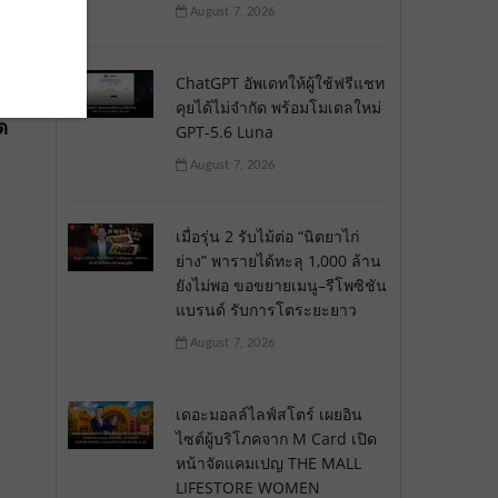
August 7, 2026
ChatGPT อัพเดทให้ผู้ใช้ฟรีแชท
คุยได้ไม่จำกัด พร้อมโมเดลใหม่
ุด
GPT-5.6 Luna
า
August 7, 2026
เมื่อรุ่น 2 รับไม้ต่อ “นิตยาไก่
ย่าง” พารายได้ทะลุ 1,000 ล้าน
ยังไม่พอ ขอขยายเมนู–รีโพซิชัน
แบรนด์ รับการโตระยะยาว
August 7, 2026
เดอะมอลล์ไลฟ์สโตร์ เผยอิน
ไซต์ผู้บริโภคจาก M Card เปิด
หน้าจัดแคมเปญ THE MALL
LIFESTORE WOMEN