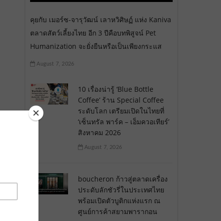
คุยกับ เมอร์ซ-จารุวัฒน์ เลาหวิศิษฏ์ แห่ง Kaniva
ตลาดสัตว์เลี้ยงไทย อีก 3 ปีคือบทพิสูจน์ Pet
Humanization จะยั่งยืนหรือเป็นเพียงกระแส
August 7, 2026
10 เรื่องน่ารู้ ‘Blue Bottle
Coffee’ ร้าน Special Coffee
ระดับโลก เตรียมเปิดในไทยที่
‘เซ็นทรัล พาร์ค – เอ็มควอเทียร์’
สิงหาคม 2026
August 7, 2026
boucheron ก้าวสู่ตลาดเครื่อง
ประดับลักชัวรี่ในประเทศไทย
พร้อมเปิดตัวบูติกแห่งแรก ณ
ศูนย์การค้าสยามพารากอน