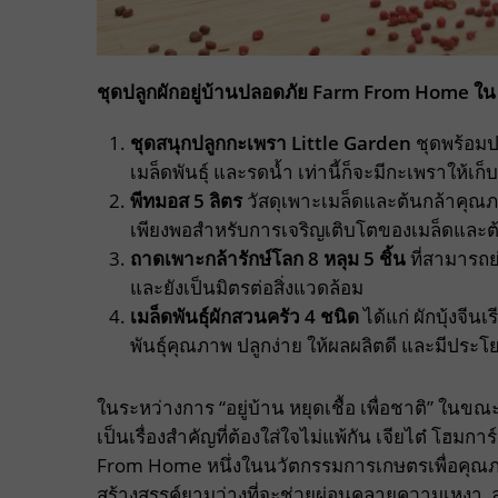
ชุดปลูกผักอยู่บ้านปลอดภัย Farm From Home ใน
ชุดสนุกปลูกกะเพรา
Little Garden
ชุดพร้อมปล
เมล็ดพันธุ์ และรดน้ำ เท่านี้ก็จะมีกะเพราให้เก
พีทมอส
5 ลิตร
วัสดุเพาะเมล็ดและต้นกล้าคุณภ
เพียงพอสำหรับการเจริญเติบโตของเมล็ดและต
ถาดเพาะกล้ารักษ์โลก
8 หลุม 5 ชิ้น
ที่สามารถ
และยังเป็นมิตรต่อสิ่งแวดล้อม
เมล็ดพันธุ์ผักสวนครัว
4 ชนิด
ได้แก่ ผักบุ้งจีน
พันธุ์คุณภาพ ปลูกง่าย ให้ผลผลิตดี และมีประโ
ในระหว่างการ “อยู่บ้าน หยุดเชื้อ เพื่อชาติ” ใน
เป็นเรื่องสำคัญที่ต้องใส่ใจไม่แพ้กัน เจียไต๋ โฮม
From Home หนึ่งในนวัตกรรมการเกษตรเพื่อคุณภาพชีว
สร้างสรรค์ยามว่างที่จะช่วยผ่อนคลายความเหงา ล