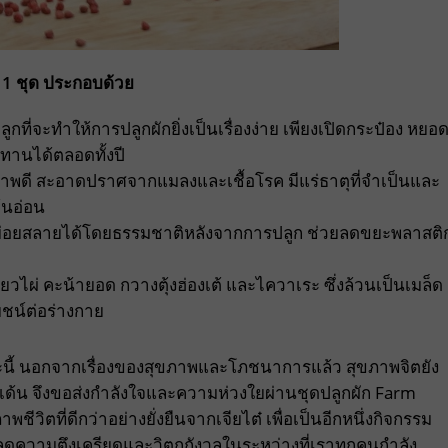
 1 ชุด ประกอบด้วย
ูกที่จะทำให้การปลูกผักยิ่งเป็นเรื่องง่าย เพียงเปิดกระป๋อง หยอ
็บทานได้ตลอดทั้งปี
าพดี สะอาดปราศจากแมลงและเชื้อโรค มีแร่ธาตุที่จำเป็นและ
้นอ่อน
ย่อยสลายได้โดยธรรมชาติหลังจากการปลูก ช่วยลดขยะพลาสติ
เรียวไผ่ คะน้ายอด กวางตุ้งฮ่องเต้ และไควาเระ ซึ่งล้วนเป็นเมล็ด
ยชน์ต่อร่างกาย
ขณะนี้ นอกจากเรื่องของสุขภาพและโภชนาการแล้ว สุขภาพจิตยัง
การ์เด้น จึงขอส่งกำลังใจและความห่วงใยผ่านชุดปลูกผัก Farm
ิตที่ดีกว่าอย่างยั่งยืนจากเจียไต๋ เพื่อเป็นอีกหนึ่งกิจกรรม
ดความตึงเครียดและวิตกกังวลในระหว่างที่เราทุกคนกำลัง