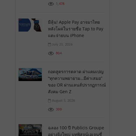
1,478
มีลุ้น! Apple Pay อาจมาไทย
หลังโผล่ในรายชื่อ Tap to Pay
แตะจ่ายบน iPhone
July 21, 2026
804
ถอดสูตรการตลาด ผ่าแคมเปญ
“ทุกความพยายาม…มีค่าเสมอ”
ของ OR ผ่านเลนส์ปรากฏการณ์
สังคม Gen Z
August 5, 2026
399
ฉลอง 100 ปี Publicis Groupe
อย่างยิ่งใหญ่ บทพิสูจน์เอเจนซี่