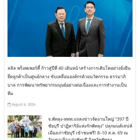
ลลิล พร็อพเพอร์ตี้ ก้าวสู่ปีที่ 40 เดินหน้าสร้างการเติบโตอย่างยั่งยืน
ยึดลูกค้าเป็นศูนย์กลาง ขับเคลื่อนองค์กรด้วยนวัตกรรม ธรรมาภิ
บาล การพัฒนาทรัพยากรมนุษย์อย่างต่อเนื่องและการทำงานเป็น
ทีม
August 6, 2026
จ.พัทลุง-ททท.แถลงข่าวจัดงานใหญ่ “397 ปี
ชัยบุรี ปาฏิหาริย์แห่งรักพัทลุง” ปลุกมนต์เสน่ห์
เมืองเก่าชัยบุรี เข้าชมฟรี! 8–10 ส.ค. 69 ณ
วัดเขาเมืองเก่าชัยบุรี จังหวัดพัทลุง