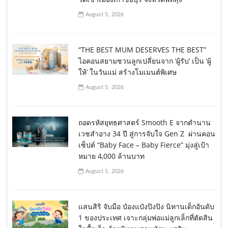
August 5, 2026
“THE BEST MUM DESERVES THE BEST”
ไอคอนสยามชวนลูกเปลี่ยนจาก ‘ผู้รับ’ เป็น ‘ผู้
ให้’ ในวันแม่ สร้างโมเมนต์พิเศษ
August 5, 2026
ถอดรหัสยุทธศาสตร์ Smooth E จากตำนาน
เวชสำอาง 34 ปี สู่การจับใจ Gen Z ผ่านคอน
เซ็ปต์ “Baby Face – Baby Fierce” มุ่งสู่เป้า
หมาย 4,000 ล้านบาท
August 5, 2026
แสนสิริ จับมือ ป๋องแป๋งปิงปิง นิทานเด็กอันดับ
1 ของประเทศ เจาะกลุ่มพ่อแม่ลูกเล็กที่ตัดสิน