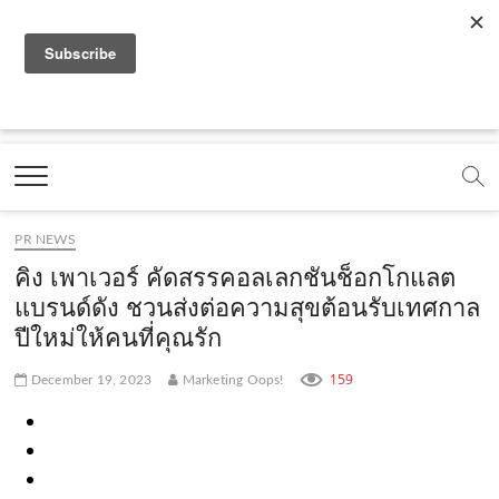
f
y
x
l
i
t
r
a
o
.
i
n
i
s
c
u
c
n
s
k
s
Marketing Oops!
e
t
o
e
t
t
DIGITAL | CREATIVE | ADVERTISING | CAMPAIGN |
STRATEGY
b
u
m
.
a
o
o
b
m
g
k
PR NEWS
o
e
e
r
.
คิง เพาเวอร์ คัดสรรคอลเลกชันช็อกโกแลต
k
.
a
c
แบรนด์ดัง ชวนส่งต่อความสุขต้อนรับเทศกาล
ปีใหม่ให้คนที่คุณรัก
.
c
m
o
c
o
.
m
159
December 19, 2023
Marketing Oops!
o
m
c
m
o
m