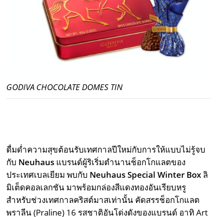
GODIVA CHOCOLATE DOMES TIN
ดื่มด่ำความสุขต้อนรับเทศกาลปีใหม่กับการให้แบบไม่รู้จบ
กับ
Neuhaus
แบรนด์ผู้ริเริ่มตำนานช็อกโกแลตของ
ประเทศเบลเยียม พบกับ
Neuhaus
Special Winter Box
ลิ
มิเต็ดคอลเลกชัน มาพร้อมกล่องสีแดงทองอันเรียบหรู
สำหรับช่วงเทศกาลคริสต์มาสเท่านั้น คัดสรรช็อกโกแลต
พราลีน (Praline) 16 รสชาติอันโด่งดังของแบรนด์ อาทิ Art