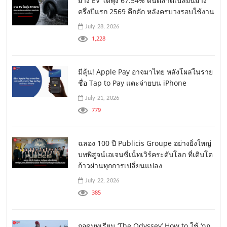
ยาง EV โตพุ่ง 67.54% ดันตลาดเปลี่ยนยาง
ครึ่งปีแรก 2569 คึกคัก หลังครบวงรอบใช้งาน
July 28, 2026
1,228
มีลุ้น! Apple Pay อาจมาไทย หลังโผล่ในราย
ชื่อ Tap to Pay แตะจ่ายบน iPhone
July 21, 2026
779
ฉลอง 100 ปี Publicis Groupe อย่างยิ่งใหญ่
บทพิสูจน์เอเจนซี่เน็ทเวิร์คระดับโลก ที่เติบโต
ก้าวผ่านทุกการเปลี่ยนแปลง
July 22, 2026
385
ถอดบทเรียน ‘The Odyssey’ How to ใช้ ‘กฎ