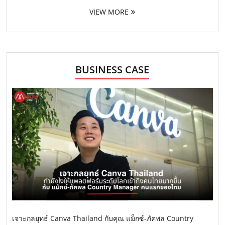
VIEW MORE
BUSINESS CASE
เจาะกลยุทธ์ Canva Thailand กับคุณ แม็กซ์-ภัคพล Country