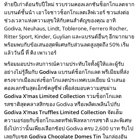
ท้ายปีเก่าต้อนรับปีใหม่ รวบรวมคอลเลกชันช็อกโกแลตจาก
แบรนด์ชั้นนำ เอาใจชาวช็อกโกแลตเลิฟเวอร์ ชวนส่งต่อ
ช่วงเวลาแห่งความสุขให้กับคนสำคัญของคุณ อาทิ
Godiva, Neuhaus, Lindt, Toblerone, Ferrero Rocher,
Ritter Sport, Kinder, Guylian และแบรนด์อื่นๆ อีกมากมาย
พร้อมพบกับข้อเสนอสุดพิเศษกับส่วนลดสูงสุดถึง 50% เริ่ม
แล้ววันนี้ ที่ คิง เพาเวอร์
พร้อมมอบประสบการณ์ความประทับใจทั้งผู้ให้และผู้รับ
อย่างไม่รู้ลืมกับ
Godiva
แบรนด์ช็อกโกแลต พรีเมียมที่ส่ง
ตรงจากเมืองแห่งช็อกโกแลตประเทศเบลเยียม นำเสนอ
คอลเลกชันสุดเอ็กซ์คลูซีฟ เพื่อส่งมอบความสุขผ่าน
Godiva X’mas Limited Collection
รวมช็อกโกแลต
รสชาติสุดคลาสสิกของ Godiva หรือเพลิดเพลินไปกับ
Godiva X’mas Truffles Limited Collection
จัดเต็ม
ความอร่อยกับช็อกโกแลตทรัฟเฟิลหลากรสชาติ และพิเศษ
ยิ่งไปกว่านั้นเพียงเลือกช้อป Godiva ครบ 2,600 บาท รับไป
เลยกับเซต
Godiva Chocolate Domes Tin
ในกล่องอัน