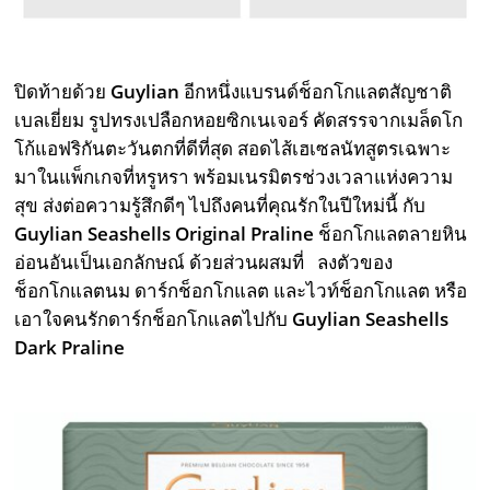
ปิดท้ายด้วย
Guylian
อีกหนึ่งแบรนด์ช็อกโกแลตสัญชาติ
เบลเยี่ยม รูปทรงเปลือกหอยซิกเนเจอร์ คัดสรรจากเมล็ดโก
โก้แอฟริกันตะวันตกที่ดีที่สุด สอดไส้เฮเซลนัทสูตรเฉพาะ
มาในแพ็กเกจที่หรูหรา พร้อมเนรมิตรช่วงเวลาแห่งความ
สุข ส่งต่อความรู้สึกดีๆ ไปถึงคนที่คุณรักในปีใหม่นี้ กับ
Guylian Seashells Original Praline
ช็อกโกแลตลายหิน
อ่อนอันเป็นเอกลักษณ์ ด้วยส่วนผสมที่ ลงตัวของ
ช็อกโกแลตนม ดาร์กช็อกโกแลต และไวท์ช็อกโกแลต หรือ
เอาใจคนรักดาร์กช็อกโกแลตไปกับ
Guylian Seashells
Dark Praline