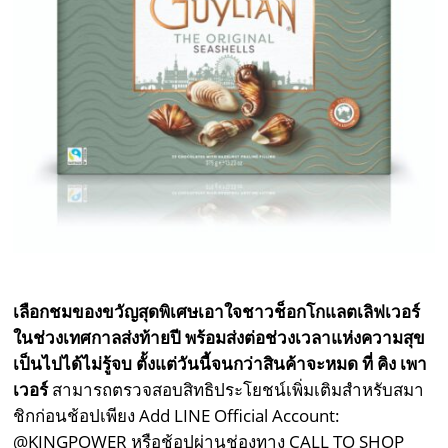
เลือกชมของขวัญสุดพิเศษ
เอาใจชาวช็อกโกแลตเลิฟเวอร์
ในช่วงเทศกาลส่งท้ายปี พร้อมส่งต่อช่วงเวลาแห่งความสุข
เป็นไปได้ไม่รู้จบ ตั้งแต่วันนี้จนกว่าสินค้าจะหมด
ที่
คิง เพา
เวอร์
สามารถตรวจสอบสิทธิประโยชน์เพิ่มเติมสำหรับสมา
ชิกก่อนช้อปเพียง Add LINE Official Account:
@KINGPOWER หรือช้อปผ่านช่องทาง CALL TO SHOP