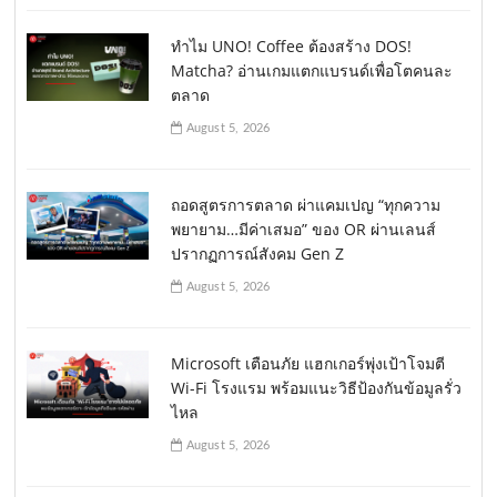
ทำไม UNO! Coffee ต้องสร้าง DOS!
Matcha? อ่านเกมแตกแบรนด์เพื่อโตคนละ
ตลาด
August 5, 2026
ถอดสูตรการตลาด ผ่าแคมเปญ “ทุกความ
พยายาม…มีค่าเสมอ” ของ OR ผ่านเลนส์
ปรากฏการณ์สังคม Gen Z
August 5, 2026
Microsoft เตือนภัย แฮกเกอร์พุ่งเป้าโจมตี
Wi-Fi โรงแรม พร้อมแนะวิธีป้องกันข้อมูลรั่ว
ไหล
August 5, 2026