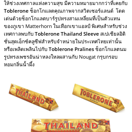
ให้ช่วงเทศกาลแห่งความสุข มีความหมายมากกว่าที่เคยกับ
Toblerone
ช็อกโกแลตคุณภาพจากสวิตเซอร์แลนด์ โดด
เด่นด้วยช็อกโกแลตบาร์รูปทรงสามเหลี่ยมที่เป็นตัวแทน
ของภูเขา Matterhorn ในเทือกเขาแอลป์ พิเศษสำหรับช่วง
เทศกาลพบกับ
Toblerone Thailand Sleeve
สเปเชียลอิดิ
ชั่นสุดเอ็กซ์คลูซีฟสำหรับจำหน่ายในประเทศไทยเท่านั้น
หรือเพลิดเพลินไปกับ
Toblerone Pralines
ช็อกโกแลตนม
รูปทรงเพชรอันน่าหลงใหลผสานกับ Nougat กรุบกรอบ
หอมกลิ่นน้ำผึ้ง