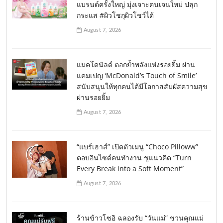
แบรนด์ครั้งใหญ่ มุ่งเจาะคนเจนใหม่ ปลุก
กระแส #ผิวโชกุผิวโชว์ได้
August 7, 2026
แมคโดนัลด์ ตอกย้ำพลังแห่งรอยยิ้ม ผ่าน
แคมเปญ ‘McDonald’s Touch of Smile’
สนับสนุนให้ทุกคนได้มีโอกาสสัมผัสความสุข
ผ่านรอยยิ้ม
August 7, 2026
“แบร์เฮาส์” เปิดตัวเมนู “Choco Pilloww”
ตอบอินไซด์คนทำงาน ชูแนวคิด “Turn
Every Break into a Soft Moment”
August 7, 2026
ร้านข้าวโซอิ ฉลองรับ “วันแม่” ชวนคุณแม่