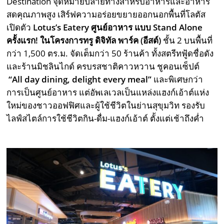
Destination จุดหมายปลายทางสำหรับอาหารและอาหาร
สดคุณภาพสูง เสิร์ฟความอร่อยขยายออกนอกพื้นที่โลตัส
เปิดตัว
Lotus’s Eatery ศูนย์อาหาร
แบบ
Stand Alone
ครั้งแรก! ในโครงการทรู ดิจิทัล พาร์ค (อีสต์)
ชั้น 2 บนพื้นที่
กว่า 1,500 ตร.ม. จัดเต็มกว่า 50 ร้านค้า ทั้งสตรีทฟู้ดชื่อดัง
และร้านมิชลินไกด์ ครบรสชาติคาวหวาน ชูคอนเซ็ปต์
“All day dining, delight every meal”
และพิเศษกว่า
การเป็นศูนย์อาหาร แต่อัพเลเวลเป็นแหล่งแฮงก์เอ้าต์แห่ง
ใหม่ของชาวออฟฟิศและผู้ใช้ชีวิตในย่านสุขุมวิท รองรับ
ไลฟ์สไตล์การใช้ชีวิตกิน-ดื่ม-แฮงก์เอ้าต์ ตั้งแต่เช้าถึงค่ำ