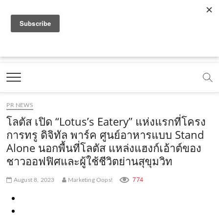
f
y
x
l
i
t
r
a
o
.
i
n
i
s
c
u
c
n
s
k
s
Marketing Oops!
e
t
o
e
t
t
DIGITAL | CREATIVE | ADVERTISING | CAMPAIGN |
STRATEGY
b
u
m
.
a
o
o
b
m
g
k
PR NEWS
o
e
e
r
.
โลตัส เปิด “Lotus’s Eatery” แห่งแรกที่โครง
k
.
a
c
การทรู ดิจิทัล พาร์ค ศูนย์อาหารแบบ Stand
Alone นอกพื้นที่โลตัส แหล่งแฮงก์เอ้าต์ของ
.
c
m
o
ชาวออฟฟิศและผู้ใช้ชีวิตย่านสุขุมวิท
c
o
.
m
o
m
c
774
August 8, 2023
Marketing Oops!
m
o
m