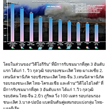
โดยในส่วนของ“วิดีโอรีรัน” ที่มีการรับชมมากที่สุด 3 อันดับ
แรก ได้แก่ 1. วิว กุลวุฒิ รอบรองชนะเลิศ ไทย-มาเลเซีย 2.
เทนนิส พานิภัค รอบชิงชนะเลิศ ไทย-จีน 3.เทนนิส พานิภัค
รอบรองชนะเลิศ ไทย-โครเอเชีย และด้าน“วิดีโอไฮไลต์” ที่
มีการรับชมมากที่สุด 3 อันดับแรก ได้แก่ 1.วิว กุลวุฒิ
รอบ8คน ไทย-จีน 2.บิว ภูริพล วิ่ง 100 เมตร รอบก่อนรอง
ชนะเลิศ 3.บาส-ปอป้อ แบดมินตันคู่ผสมรอบแบ่งกลุ่ม ไทย-
แอลจีเรีย