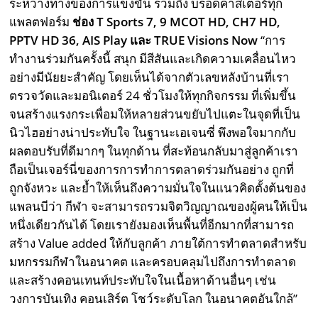
ระหว่างทางของการแข่งขัน รวมถึง บรอดคาสเตอร์ทุก
แพลตฟอร์ม
ช่อง
T Sports 7, 9 MCOT HD, CH7 HD,
PPTV HD 36, AIS Play และ TRUE Visions Now
“การ
ทำงานร่วมกันครั้งนี้ สนุก มีสีสันและเกิดความเคลื่อนไหว
อย่างมีนัยยะสำคัญ โดยเห็นได้จากตัวเลขหลังบ้านที่เรา
ตรวจวัดและมอนิเตอร์ 24 ชั่วโมงให้ทุกกิจกรรม ที่เพิ่มขึ้น
จนสร้างแรงกระเพื่อมให้หลายส่วนขยับไปแตะในจุดที่เป็น
นิวไฮอย่างน่าประทับใจ ในฐานะเอเจนซี่ พึงพอใจมากกับ
ผลตอบรับที่ดีมากๆ ในทุกด้าน ที่สะท้อนกลับมาสู่ลูกค้าเรา
ถือเป็นเจอร์นี่ของการการทำการตลาดร่วมกันอย่าง ถูกที่
ถูกจังหวะ และย้ำให้เห็นถึงความมั่นใจในแนวคิดตั้งต้นของ
แพลนบีว่า กีฬา จะสามารถรวมจิตวิญญาณของผู้คนให้เป็น
หนึ่งเดียวกันได้ โดยเรายังมองเห็นพื้นที่อีกมากที่สามารถ
สร้าง Value added ให้กับลูกค้า ภายใต้การทำตลาดสำหรับ
มหกรรมกีฬาในอนาคต และครอบคลุมไปถึงการทำตลาด
และสร้างคอนเทนท์ประทับใจในเนื้อหาด้านอื่นๆ เช่น
วงการบันเทิง คอนเสิร์ต โชว์ระดับโลก ในอนาคตอันใกล้”