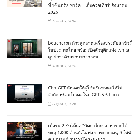
ที่ ‘เซ็นทรัล พาร์ค – เอ็มควอเทียร์’ สิงหาคม
2026
August 7, 2026
boucheron ก้าวสู่ตลาดเครื่องประดับลักชัวรี่
ในประเทศไทย พร้อมเปิดตัวบูติกแห่งแรก ณ
ศูนย์การค้าสยามพารากอน
August 7, 2026
ChatGPT อัพเดทให้ผู้ใช้ฟรีแชทคุยได้ไม่
จำกัด พร้อมโมเดลใหม่ GPT-5.6 Luna
August 7, 2026
เมื่อรุ่น 2 รับไม้ต่อ “นิตยาไก่ย่าง” พารายได้
ทะลุ 1,000 ล้านยังไม่พอ ขอขยายเมนู–รีโพซิ
ชันแบรนด์ รับการโตระยะยาว