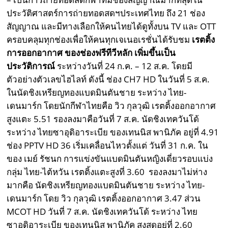
ประวัติศาสตร์การถ่ายทอดสดฯประเทศไทย ถึง 21 ช่อง
สัญญาณ และมีทางเลือกให้คนไทยได้ดูทั้งบน TV และ OTT
ครอบคลุมทุกช่องเพื่อให้คนทุกเจเนอเรชั่นได้รับชม
เรตติ้ง
การออกอากาศ ของช่องฟรีทีวีหลัก เพิ่มขึ้นเป็น
ประวัติการณ์
ระหว่างวันที่ 24 ก.ค. – 12 ส.ค. โดยมี
ตัวอย่างตัวเลขไฮไลท์ ดังนี้ ช่อง CH7 HD ในวันที่ 5 ส.ค.
ในนัดชิงเหรียญทองแบดมินตันชาย ระหว่าง ไทย-
เดนมาร์ก โดยนักกีฬาไทยคือ วิว กุลวุฒิ เรตติ้งออกอากาศ
สูงแตะ 5.51 รองลงมาคือวันที่ 7 ส.ค. นัดชิงเทควันโด้
ระหว่าง ไทยซาอุดิอาระเบีย ของเทนนิส พานิภัค อยู่ที่ 4.91
ช่อง PPTV HD 36 เริ่มเคลื่อนไหวตั้งแต่ วันที่ 31 ก.ค. ใน
ของ เมย์ รัชนก การแข่งขันแบดมินตันหญิงเดี่ยวรอบแบ่ง
กลุ่ม ไทย-ไต้หวัน เรตติ้งแตะสูงที่ 3.60 รองลงมาไม่ห่าง
มากคือ นัดชิงเหรียญทองแบดมินตันชาย ระหว่าง ไทย-
เดนมาร์ก โดย วิว กุลวุฒิ เรตติ้งออกอากาศ 3.47 ส่วน
MCOT HD วันที่ 7 ส.ค. นัดชิงเทควันโด้ ระหว่าง ไทย
ซาอุดิอาระเบีย ของเทนนิส พานิภัค สูงสุดอยู่ที่ 2.60