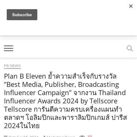
f
y
x
l
i
t
r
a
o
.
i
n
i
s
c
u
c
n
s
k
s
Marketing Oops!
e
t
o
e
t
t
DIGITAL | CREATIVE | ADVERTISING | CAMPAIGN |
STRATEGY
b
u
m
.
a
o
o
b
m
g
k
PR NEWS
o
e
e
r
.
Plan B Eleven ย้ำความสำเร็จกับรางวัล
k
.
a
c
“Best Media, Publisher, Broadcasting
Influencer Campaign” จากงาน Thailand
.
c
m
o
Influencer Awards 2024 by Tellscore
c
o
.
m
Tellscore การันตีความครบเครื่องแผนทำ
o
m
c
ตลาดฯ โอลิมปิกและพาราลิมปิกเกมส์ ปารีส
m
o
2024ในไทย
m