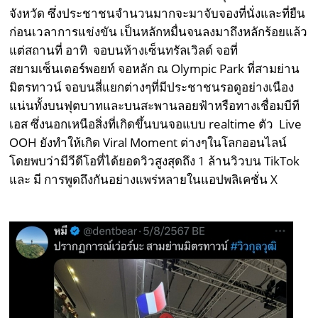
จังหวัด ซึ่งประชาชนจำนวนมากจะมาจับจองที่นั่งและที่ยืน
ก่อนเวลาการแข่งขัน เป็นหลักหมื่นจนลงมาถึงหลักร้อยแล้ว
แต่สถานที่ อาทิ จอบนห้างเซ็นทรัลเวิลด์ จอที่
สยามเซ็นเตอร์พอยท์ จอหลัก ณ Olympic Park ที่สามย่าน
มิตรทาวน์ จอบนสี่แยกต่างๆที่มีประชาชนรอดูอย่างเนือง
แน่นทั้งบนฟุตบาทและบนสะพานลอยฟ้าหรือทางเชื่อมบีที
เอส ซึ่งนอกเหนือสิ่งที่เกิดขึ้นบนจอแบบ realtime ตัว Live
OOH ยังทำให้เกิด Viral Moment ต่างๆในโลกออนไลน์
โดยพบว่ามีวีดีโอที่ได้ยอดวิวสูงสุดถึง 1 ล้านวิวบน TikTok
และ มี การพูดถึงกันอย่างแพร่หลายในแอปพลิเคชั่น X