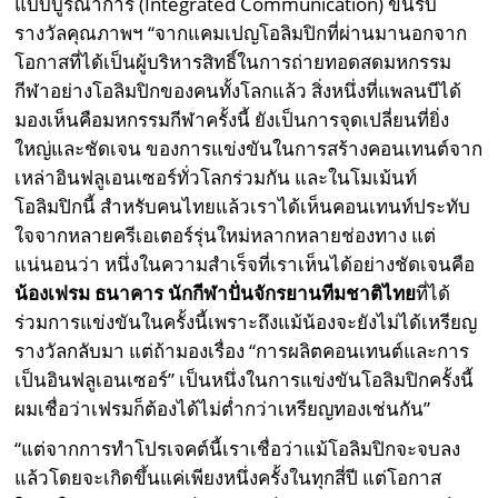
แบบบูรณาการ (Integrated Communication) ขึ้นรับ
รางวัลคุณภาพฯ “จากแคมเปญโอลิมปิกที่ผ่านมานอกจาก
โอกาสที่ได้เป็นผู้บริหารสิทธิ์ในการถ่ายทอดสดมหกรรม
กีฬาอย่างโอลิมปิกของคนทั้งโลกแล้ว สิ่งหนึ่งที่แพลนบีได้
มองเห็นคือมหกรรมกีฬาครั้งนี้ ยังเป็นการจุดเปลี่ยนที่ยิ่ง
ใหญ่และชัดเจน ของการแข่งขันในการสร้างคอนเทนต์จาก
เหล่าอินฟลูเอนเซอร์ทั่วโลกร่วมกัน และในโมเม้นท์
โอลิมปิกนี้ สำหรับคนไทยแล้วเราได้เห็นคอนเทนท์ประทับ
ใจจากหลายครีเอเตอร์รุ่นใหม่หลากหลายช่องทาง แต่
แน่นอนว่า หนึ่งในความสำเร็จที่เราเห็นได้อย่างชัดเจนคือ
น้องเฟรม ธนาคาร นักกีฬาปั่นจักรยานทีมชาติไทย
ที่ได้
ร่วมการแข่งขันในครั้งนี้เพราะถึงแม้น้องจะยังไม่ได้เหรียญ
รางวัลกลับมา แต่ถ้ามองเรื่อง “การผลิตคอนเทนต์และการ
เป็นอินฟลูเอนเซอร์” เป็นหนึ่งในการแข่งขันโอลิมปิกครั้งนี้
ผมเชื่อว่าเฟรมก็ต้องได้ไม่ต่ำกว่าเหรียญทองเช่นกัน”
“แต่จากการทำโปรเจคต์นี้เราเชื่อว่าแม้โอลิมปิกจะจบลง
แล้วโดยจะเกิดขึ้นแค่เพียงหนึ่งครั้งในทุกสี่ปี แต่โอกาส