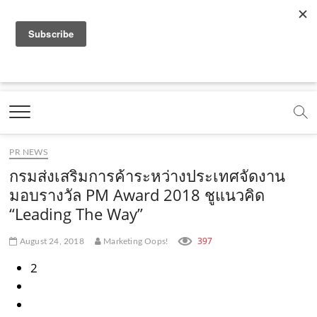
f
y
x
l
i
t
r
a
o
.
i
n
i
s
c
u
c
n
s
k
s
Marketing Oops!
e
t
o
e
t
t
DIGITAL | CREATIVE | ADVERTISING | CAMPAIGN |
STRATEGY
b
u
m
.
a
o
o
b
m
g
k
PR NEWS
o
e
e
r
.
กรมส่งเสริมการค้าระหว่างประเทศจัดงาน
k
.
a
c
มอบรางวัล PM Award 2018 ชูแนวคิด
“Leading The Way”
.
c
m
o
c
o
.
m
397
August 24, 2018
Marketing Oops!
o
m
c
2
m
o
m