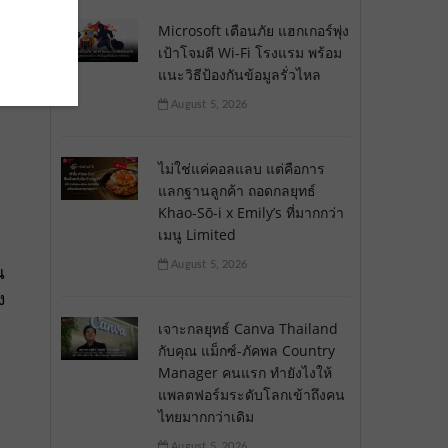
Microsoft เตือนภัย แฮกเกอร์พุ่ง
เป้าโจมตี Wi-Fi โรงแรม พร้อม
แนะวิธีป้องกันข้อมูลรั่วไหล
August 5, 2026
ไม่ใช่แค่คอลแลบ แต่คือการ
แลกฐานลูกค้า ถอดกลยุทธ์
Khao-Sō-i x Emily’s ที่มากกว่า
เมนู Limited
August 5, 2026
น
ง
เจาะกลยุทธ์ Canva Thailand
กับคุณ แม็กซ์-ภัคพล Country
Manager คนแรก ทำยังไงให้
แพลตฟอร์มระดับโลกเข้าถึงคน
ไทยมากกว่าเดิม
August 5, 2026