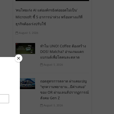
‘คนไทยเก่ง AI แต่องค์กรยังต่อยอดไม่เป็น’
Microsoft ชี้ 5 อาการน่าห่วง พร้อมทางแก้ที่
ธุรกิจต้องเร่งปรับใช้
August 5, 2026
ทำไม UNO! Coffee ต้องสร้าง
DOS! Matcha? อ่านเกมแตก
แบรนด์เพื่อโตคนละตลาด
August 5, 2026
ถอดสูตรการตลาด ผ่าแคมเปญ
“ทุกความพยายาม…มีค่าเสมอ”
ของ OR ผ่านเลนส์ปรากฏการณ์
สังคม Gen Z
August 5, 2026