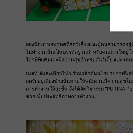
ลองนึกภาพอนาคตที่สัตว์เลี้ยงและผู้คนสามารถอยู่ด
ไปทํางานนั้นเป็นบรรทัดฐานสําหรับคนส่วนใหญ่ ไม่ใ
โลกที่พิเศษและมีความสุขสำหรับสัตว์เลี้ยงและมนุ
เนสท์เล่และเพียวริน่า ร่วมผลักดันนโยบายออฟฟิศที่เ
สุดรักอยู่เคียงข้างนั้นช่วยให้พนักงานมีความสุ
การทำงานให้สูงขึ้น จึงได้จัดกิจกรรม “PURINA Pe
ช่วยเพิ่มประสิทธิภาพการทำงาน