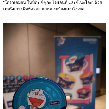
“โดราเอมอน โนบิตะ ชิซุกะ ไจแอนท์ และซึเนะโอะ” ด้วย
เทคนิคการพิมพ์ลวดลายบนกระป๋องแบบไฮเทค