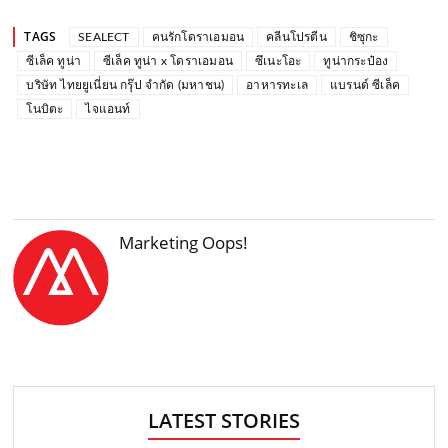
TAGS
SEALECT
คนรักโดราเอมอน
คลีนโปรตีน
ชิซุกะ
ซีเล็ค ทูน่า
ซีเล็ค ทูน่า x โดราเอมอน
ซึเนะโอะ
ทูน่ากระป๋อง
บริษัท ไทยยูเนี่ยน กรุ๊ป จำกัด (มหาชน)
อาหารทะเล
แบรนด์ ซีเล็ค
โนบิตะ
ไจแอนท์
Marketing Oops!
LATEST STORIES