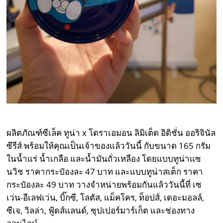
ผลิตภัณฑ์ซีเล็ค ทูน่า x โดราเอมอน ลิมิเต็ด อิดิชั่น ออริจินัล
ซีรีส์ พร้อมให้คุณเป็นเจ้าของแล้ววันนี้ กับขนาด 165 กรัม
ในน้ำแร่ น้ำเกลือ และน้ำมันถั่วเหลือง โดยแบบทูน่าแซ
นวิช ราคากระป๋องละ 47 บาท และแบบทูน่าสเต็ก ราคา
กระป๋องละ 49 บาท วางจำหน่ายพร้อมกันแล้ววันนี้ที่ เซ
เว่น-อีเลฟเว่น, บิ๊กซี, โลตัส, แม็คโคร, ท็อปส์, เดอะมอลล์,
ซีเจ, วิลล่า, ฟู้ดส์แลนด์, ซุปเปอร์มาร์เก็ต และช่องทาง