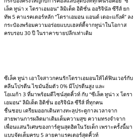
กระป๋องครั้งใหญ่กับการคอลแลปสุดปังที่ทุกคนรอคอย “ซี
เล็ค ทูน่า x โดราเอมอน” ลิมิเต็ด อิดิชั่น ออริจินัล ซีรีส์ ยก
ทัพ 5 คาแรคเตอร์หลัก “โดราเอมอน แอนด์ เดอะแก๊งค์” ลง
กระป๋องพร้อมความอร่อยแบบเฮลท์ตี้จากทูน่าในโอกาส
ครบรอบ 30 ปี ในราคาขายปลีกเท่าเดิม
ซีเล็ค ทูน่า เอาใจสาวกคนรักโดราเอมอนให้ได้ฟินเวอร์กับ
คลีนโปรตีน ไขมันอิ่มตัว 0% มีโปรตีนสูง และ
โอเมก้า 3 ที่มาพร้อมดีไซน์สุดคิ้วท์ กับ “ซีเล็ค ทูน่า x โดรา
เอมอน” ลิมิเต็ด อิดิชั่น ออริจินัล ซีรีส์ ที่ทุกคน
ชื่นชอบ เตรียมออกเดินทางทะลุประตูกาลเวลาจาก
สายพานการผลิตมาเติมเต็มความสุข ความทรงจำจาก
เพื่อนแสนวิเศษของการ์ตูนสุดฮิตในวัยเด็ก เพราะครั้งนี้มา
แบบจัดเต็มครบ 5 ลายคาแรคเตอร์สุดคิ้วท์