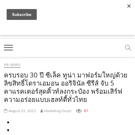
f
y
x
l
i
t
r
a
o
.
i
n
i
s
c
u
c
n
s
k
s
Marketing Oops!
e
t
o
e
t
t
DIGITAL | CREATIVE | ADVERTISING | CAMPAIGN |
STRATEGY
b
u
m
.
a
o
o
b
m
g
k
PR NEWS
o
e
e
r
.
ครบรอบ 30 ปี ซีเล็ค ทูน่า มาฟอร์มใหญ่ด้วย
k
.
a
c
ลิขสิทธิ์โดราเอมอน ออริจินัล ซีรีส์ จับ 5
คาแรคเตอร์สุดคิ้วท์ลงกระป๋อง พร้อมเสิร์ฟ
.
c
m
o
ความอร่อยแบบเฮลท์ตี้ทั่วไทย
c
o
.
m
o
m
c
81
August 23, 2022
Marketing Oops!
m
o
m