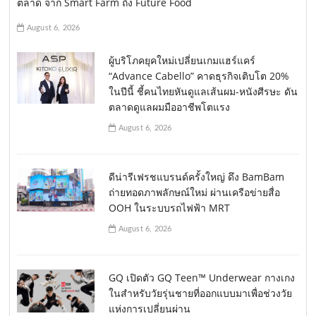
ตลาด จาก Smart Farm ถึง Future Food
August 6, 2026
ผู้บริโภคยุคใหม่เปลี่ยนเกมแฮร์แคร์
“Advance Cabello” คาดธุรกิจเติบโต 20%
ในปีนี้ ชี้คนไทยหันดูแลเส้นผม-หนังศีรษะ ดัน
ตลาดดูแลผมมืออาชีพโตแรง
August 6, 2026
ดีน่ารีเฟรชแบรนด์ครั้งใหญ่ ดึง BamBam
ถ่ายทอดภาพลักษณ์ใหม่ ผ่านเครือข่ายสื่อ
OOH ในระบบรถไฟฟ้า MRT
August 6, 2026
GQ เปิดตัว GQ Teen™ Underwear กางเกง
ในสำหรับวัยรุ่นชายที่ออกแบบมาเพื่อช่วงวัย
แห่งการเปลี่ยนผ่าน