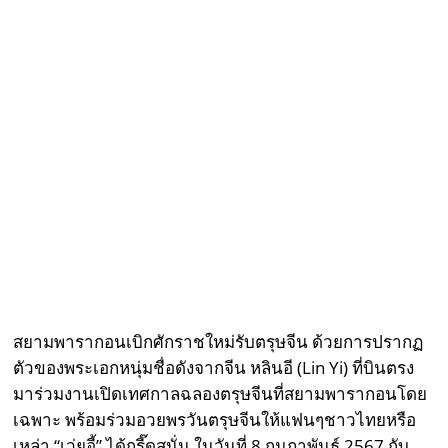
สยามพารากอนเบิกศักราชใหม่รับตรุษจีน ด้วยการปรากฏ
ตัวของพระเอกหนุ่มชื่อดังจากจีน หลินอี (Lin Yi) ที่บินตรง
มาร่วมงานเปิดเทศกาลฉลองตรุษจีนที่สยามพารากอนโดย
เฉพาะ พร้อมร่วมอวยพรวันตรุษจีนให้แฟนๆชาวไทยหรือ
เหล่า “เว่ยอี้” ได้กรี๊ดสนั่น ในวันที่ 8 กุมภาพันธ์ 2567 กับ