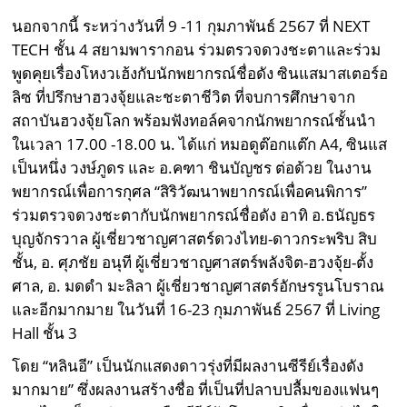
นอกจากนี้ ระหว่างวันที่ 9 -11 กุมภาพันธ์ 2567 ที่ NEXT
TECH ชั้น 4 สยามพารากอน ร่วมตรวจดวงชะตาและร่วม
พูดคุยเรื่องโหงวเฮ้งกับนักพยากรณ์ชื่อดัง ซินแสมาสเตอร์อ
ลิซ ที่ปรึกษาฮวงจุ้ยและชะตาชีวิต ที่จบการศึกษาจาก
สถาบันฮวงจุ้ยโลก พร้อมฟังทอล์คจากนักพยากรณ์ชั้นนำ
ในเวลา 17.00 -18.00 น. ได้แก่ หมอดูต๊อกแต๊ก A4, ซินแส
เป็นหนึ่ง วงษ์ภูดร และ อ.คฑา ชินบัญชร ต่อด้วย ในงาน
พยากรณ์เพื่อการกุศล “สิริวัฒนาพยากรณ์เพื่อคนพิการ”
ร่วมตรวจดวงชะตากับนักพยากรณ์ชื่อดัง อาทิ อ.ธนัญธร
บุญจักรวาล ผู้เชี่ยวชาญศาสตร์ดวงไทย-ดาวกระพริบ สิบ
ชั้น, อ. ศุภชัย อนุที ผู้เชี่ยวชาญศาสตร์พลังจิต-ฮวงจุ้ย-ตั้ง
ศาล, อ. มดดำ มะลิลา ผู้เชี่ยวชาญศาสตร์อักษรรูนโบราณ
และอีกมากมาย ในวันที่ 16-23 กุมภาพันธ์ 2567 ที่ Living
Hall ชั้น 3
โดย “หลินอี” เป็นนักแสดงดาวรุ่งที่มีผลงานซีรีย์เรื่องดัง
มากมาย” ซึ่งผลงานสร้างชื่อ ที่เป็นที่ปลาบปลื้มของแฟนๆ