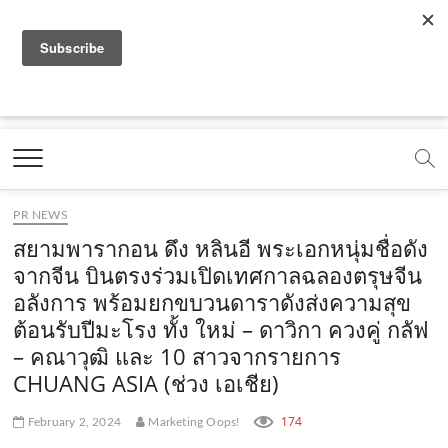
f
y
x
l
i
t
r
a
o
.
i
n
i
s
c
u
c
n
s
k
s
Marketing Oops!
e
t
o
e
t
t
DIGITAL | CREATIVE | ADVERTISING | CAMPAIGN |
STRATEGY
b
u
m
.
a
o
o
b
m
g
k
PR NEWS
o
e
e
r
.
สยามพารากอน ดึง หลินอี พระเอกหนุ่มชื่อดัง
k
.
a
c
จากจีน บินตรงร่วมเปิดเทศกาลฉลองตรุษจีน
อลังการ พร้อมยกขบวนดาราดังส่งความสุข
.
c
m
o
ต้อนรับปีมะโรง ทั้ง ใหม่ – ดาวิกา ควงคู่ กลัฟ
c
o
.
m
– คณาวุฒิ และ 10 สาวจากรายการ
o
m
c
CHUANG ASIA (ช่วง เอเชีย)
m
o
174
February 2, 2024
Marketing Oops!
m