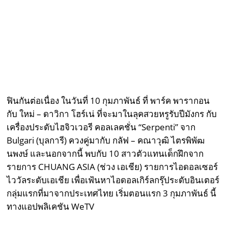
ฟินกันต่อเนื่อง ในวันที่ 10 กุมภาพันธ์ ที่ พาร์ค พารากอน
กับ ใหม่ – ดาวิกา โฮร์เน่ ที่จะมาในลุคสวยหรูรับปีมังกร กับ
เครื่องประดับไฮจิวเวอรี คอลเลคชั่น “Serpenti” จาก
Bulgari (บุลการี) ควงคู่มากับ กลัฟ – คณาวุฒิ ไตรพิพัฒ
นพงษ์ และนอกจากนี้ พบกับ 10 สาวตัวแทนเด็กฝึกจาก
รายการ CHUANG ASIA (ช่วง เอเชีย) รายการไอดอลเซอร์
ไววัลระดับเอเชีย เพื่อเฟ้นหาไอดอลเกิร์ลกรุ๊ประดับอินเตอร์
กลุ่มแรกที่มาจากประเทศไทย เริ่มตอนแรก 3 กุมภาพันธ์ นี้
ทางแอปพลิเคชัน WeTV