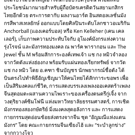
ประโยชน์มากมายสำหรับผู้ถือบัตรเครดิตวันสยามกสิกร
ไทยอีกด้วย ตระการตากับ ผลงานอาร์ต อินสตอลเลชั่นมัง
กรสีพาสเทลยักษ์ ออกแบบโดยศิลปินระดับโลกชาวอเมริกัน
Anchorball (แองเคอร์บอล) หรือ Ken Kelleher (เคน เคล
เลอร์), เก็บภาพความประทับใจกับ อุโมงค์มังกรแห่งความ
รุ่งโรจน์ และมังกรทองมงคล ณ พาร์ค พารากอน และ The
Jewel ชั้น M พร้อมสักการะองค์เทพเจ้า แช กง หมิวจำลอง
จากวัดดังแห่งฮ่องกง พร้อมรับแผ่นทองเรียกทรัพย์ จากวัด
แช กง หมิว โดย อ.คฑา ชินบัญชร นักพยากรณ์ชื่อดัง ได้
บินตรงไปทำพิธีอัญเชิญมาให้คนไทยได้สักการะขอพร เพื่อ
เป็นสิริมงคลแก่ชีวิต, การแสดงบรรเลงเพลงออเคสตร้าเพลง
จีนสุดอมตะผสานความไพเราะของเครื่องดนตรีกู่เจิ้ง จาก
วงดุริยางค์ซิมโฟนี แห่งมหาวิทยาลัยธรรมศาสตร์, การเชิด
มังกรทองสองกษัตริย์ มิ่งมงคลสุดอลังการ และ การแสดง
กายกรรมสุดอ่อนช้อยส่งตรงจากจีน ชุด “อัญมณีแห่งแดน
มังกร” โดย คณะกายกรรมจีนเซียงไฮ้ และ “ระบำลูกข่าง”
จากกวางโจว