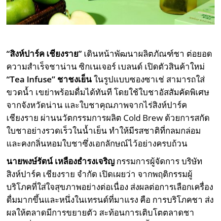
“
สิงห์ปาร์ค เชียงราย
”
เดินหน้าพัฒนาผลิตภัณฑ์ชา ต่อยอด
ความสำเร็จชาน่าน ซิกเนเจอร์ เบลนด์ เปิดตัวสินค้าใหม่
“Tea Infuse”
ชาชงเย็น
ในรูปแบบซองซาเช่ สามารถใส่
ขวดน้ำ เขย่าพร้อมดื่มได้ทันที โดยใช้ใบชาอัสสัมคัดพิเศษ
จากจังหวัดน่าน และใบชาคุณภาพจากไร่สิงห์ปาร์ค
เชียงราย ผ่านนวัตกรรมการผลิต
Cold Brew
ด้วยการสกัด
ใบชาอย่างรวดเร็วในน้ำเย็น ทำให้มีรสชาติที่กลมกล่อม
และคงกลิ่นหอมใบชาซึ่งเอกลักษณ์ไว้อย่างครบถ้วน
นายพงษ์รัตน์ เหลืองธำรงเจริญ
กรรมการผู้จัดการ บริษัท
สิงห์ปาร์ค เชียงราย จำกัด เปิดเผยว่า
จากพฤติกรรมผู้
บริโภคที่ใส่ใจสุขภาพอย่างต่อเนื่อง
ส่งผลต่อการเลือกเครื่อง
ดื่มมากขึ้นและหนึ่งในเทรนด์ที่มาแรง คือ การบริโภคชา ส่ง
ผลให้ตลาดมีการขยายตัว
สะท้อนการเติบโตตลาดชา