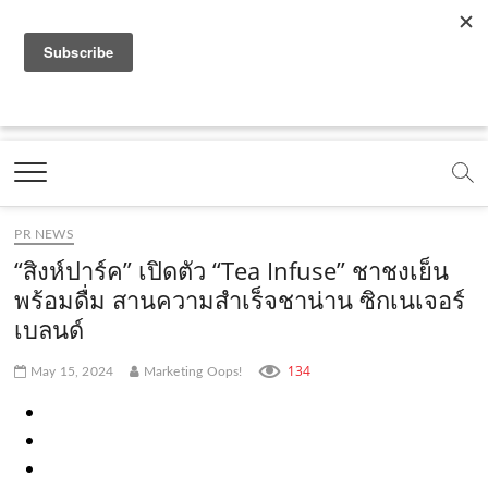
f
y
x
l
i
t
r
a
o
.
i
n
i
s
c
u
c
n
s
k
s
Marketing Oops!
e
t
o
e
t
t
DIGITAL | CREATIVE | ADVERTISING | CAMPAIGN |
STRATEGY
b
u
m
.
a
o
o
b
m
g
k
PR NEWS
o
e
e
r
.
“สิงห์ปาร์ค” เปิดตัว “Tea Infuse” ชาชงเย็น
k
.
a
c
พร้อมดื่ม สานความสำเร็จชาน่าน ซิกเนเจอร์
เบลนด์
.
c
m
o
c
o
.
m
134
May 15, 2024
Marketing Oops!
o
m
c
m
o
m