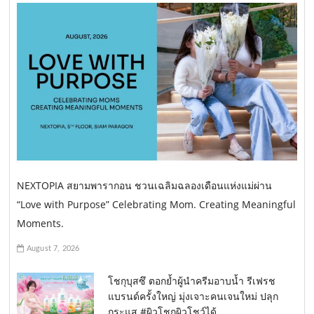
NEXTOPIA สยามพารากอน ชวนเฉลิมฉลองเดือนแห่งแม่ผ่าน
“Love with Purpose” Celebrating Mom. Creating Meaningful
Moments.
August 7, 2026
โชกุบุสซึ ตอกย้ำผู้นำครีมอาบน้ำ รีเฟรช
แบรนด์ครั้งใหญ่ มุ่งเจาะคนเจนใหม่ ปลุก
กระแส #ผิวโชกุผิวโชว์ได้