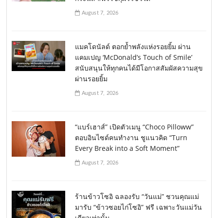
August 7, 2026
แมคโดนัลด์ ตอกย้ำพลังแห่งรอยยิ้ม ผ่าน
แคมเปญ ‘McDonald’s Touch of Smile’
สนับสนุนให้ทุกคนได้มีโอกาสสัมผัสความสุข
ผ่านรอยยิ้ม
August 7, 2026
“แบร์เฮาส์” เปิดตัวเมนู “Choco Pilloww”
ตอบอินไซด์คนทำงาน ชูแนวคิด “Turn
Every Break into a Soft Moment”
August 7, 2026
ร้านข้าวโซอิ ฉลองรับ “วันแม่” ชวนคุณแม่
มารับ “ข้าวซอยไก่โซอิ” ฟรี เฉพาะวันแม่วัน
เดียวเท่านั้น