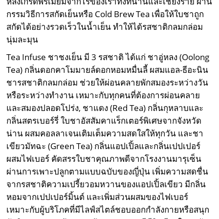
หลงเกรดพรีเมี่ยมจากไร่ของเราทั้งที่น่านและเชียงราย ผ่าน
กรรมวิธีการสกัดเย็นหรือ
Cold Brew Tea
เพื่อให้ใบชาถูก
สกัดได้อย่างรวดเร็วในน้ำเย็น ทำให้ได้รสชาติกลมกล่อม
นุ่มละมุน
Tea Infuse
ชาชงเย็น มี
3
รสชาติ ได้แก่ ชาอู่หลง
(Oolong
Tea)
กลิ่นดอกคาโมมายล์ดอกหอมหมื่นลี้ ผสมแอล-ธีอะนิน
ชารสชาติกลมกล่อม ช่วยให้ผ่อนคลายพักสมองระหว่างวัน
หรือระหว่างทำงาน เหมาะกับทุกคนที่ต้องการผ่อนคลาย
และสมองปลอดโปร่ง
,
ชาแดง (
Red Tea
) กลิ่นกุหลาบและ
กลิ่นสตรเบอร์รี่ ใบชาอัสสัมคาแร็กเตอร์พิเศษจากจังหวัด
น่าน ผสมคอลลาเจนเติมเต็มความสดใสให้ทุกวัน และชา
เขียวมัทฉะ (
Green Tea
) กลิ่นแอปเปิ้ลและกลิ่นเปปเปอร์
ผสมไฟเบอร์ คัดสรรใบชาคุณภาพดีจากโรงงานมารุเซ็น
ผ่านการเพาะปลูกตามแบบฉบับของญี่ปุ่น เพิ่มความสดชื่น
จากรสชาติความเปรี้ยวอมหวานของแอปเปิ้ลเขียว มีกลิ่น
หอมจากเปปเปอร์มิ้นต์ และเพิ่มส่วนผสมของไฟเบอร์
เหมาะกับผู้บริโภคที่มีไลฟ์สไตล์ชอบออกกำลังกายหรือสนุก