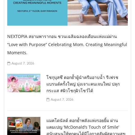
NEXTOPIA สยามพารากอน ชวนเฉลิมฉลองเดือนแห่งแม่ผ่าน
“Love with Purpose” Celebrating Mom. Creating Meaningful
Moments.
August 7, 2026
โชกุบุสซึ ตอกย้ำผู้นำครีมอาบน้ำ รีเฟรช
แบรนด์ครั้งใหญ่ มุ่งเจาะคนเจนใหม่ ปลุก
กระแส #ผิวโชกุผิวโชว์ได้
August 7, 2026
แมคโดนัลด์ ตอกย้ำพลังแห่งรอยยิ้ม ผ่าน
แคมเปญ ‘McDonald’s Touch of Smile’
สนับสนุนให้ทุกคนได้มีโอกาสสัมผัสความสุข