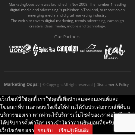
o
b
m
g
k
MarketingOops.com was launched in Nov 2008, The number 1 leading
digital media and advertising 's publisher in Thailand, to report on an
o
e
e
r
.
emerging media and digital marketing industry.
The web site covers digital marketing, trends advertising, campaign
k
.
a
c
creative ideas, media, mobile and technology.
.
c
m
o
Our Partners
c
o
.
m
o
m
c
m
o
m
Marketing Oops!
| © Copyright All right reserved |
Discliamer & Policy
เว็บไซต์นี้ใช้คุกกี้ เราใช้คุกกี้เพื่อนำเสนอคอนเทนต์และ
โฆษณาที่ท่านอาจสนใจเพื่อให้ท่านได้รับประสบการณ์ที่ดีบน
บริการของเรา หากท่านใช้บริการเว็บไซต์ของเราต่อไปโดยไม่
ได้ปรับการตั้งค่าใดๆ เราเข้าใจว่าท่านยินยอมที่จะรับคุกกี้บน
เว็บไซต์ของเรา
ยอมรับ
เรียนรู้เพิ่มเติม