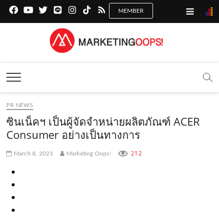
f
y
x
l
i
t
r
a
o
.
i
n
i
s
c
u
c
n
s
k
s
Marketing Oops!
e
t
o
e
t
t
DIGITAL | CREATIVE | ADVERTISING | CAMPAIGN |
STRATEGY
b
u
m
.
a
o
o
b
m
g
k
PR NEWS
o
e
e
r
.
ซินเน็คฯ เป็นผู้จัดจำหน่ายผลิตภัณฑ์ ACER
k
.
a
c
Consumer อย่างเป็นทางการ
.
c
m
o
212
March 8, 2023
Marketing Oops!
c
o
.
m
o
m
c
m
o
m