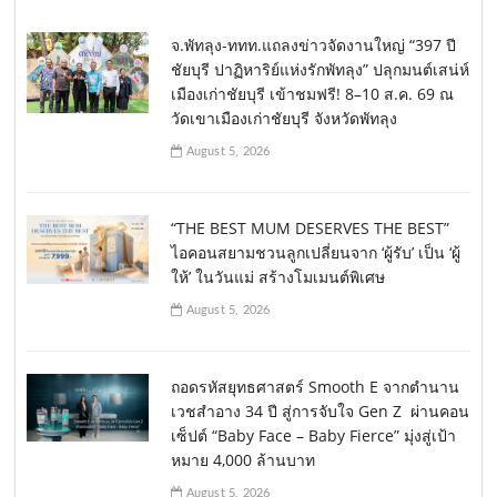
จ.พัทลุง-ททท.แถลงข่าวจัดงานใหญ่ “397 ปี
ชัยบุรี ปาฏิหาริย์แห่งรักพัทลุง” ปลุกมนต์เสน่ห์
เมืองเก่าชัยบุรี เข้าชมฟรี! 8–10 ส.ค. 69 ณ
วัดเขาเมืองเก่าชัยบุรี จังหวัดพัทลุง
August 5, 2026
“THE BEST MUM DESERVES THE BEST”
ไอคอนสยามชวนลูกเปลี่ยนจาก ‘ผู้รับ’ เป็น ‘ผู้
ให้’ ในวันแม่ สร้างโมเมนต์พิเศษ
August 5, 2026
ถอดรหัสยุทธศาสตร์ Smooth E จากตำนาน
เวชสำอาง 34 ปี สู่การจับใจ Gen Z ผ่านคอน
เซ็ปต์ “Baby Face – Baby Fierce” มุ่งสู่เป้า
หมาย 4,000 ล้านบาท
August 5, 2026