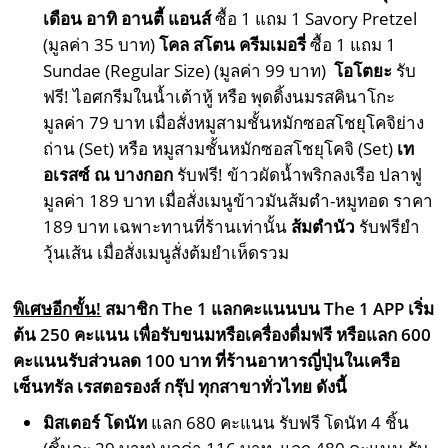
เดือน อาทิ อานตี้ แอนส์
ซื้อ 1 แถม 1 Savory Pretzel
(มูลค่า 35 บาท)
โคล สโตน ครีมเมอรี่
ซื้อ 1 แถม 1
Sundae (Regular Size) (มูลค่า 99 บาท)
โอโตยะ
รับ
ฟรี! ไอศกรีมในนํ้าเต้าหู้ หรือ พุดดิ้งนมรสคินาโกะ
มูลค่า 79 บาท เมื่อสั่งหมูสามชั้นหมักซอสโชยุโคจิย่าง
ถ่าน (Set) หรือ หมูสามชั้นหมักซอสโชยุโคจิ (Set)
เท
อเรสซ์ ณ บางกอก
รับฟรี! ข้าวผัดน้ำพริกลงเรือ ปลาฟู
มูลค่า 189 บาท เมื่อสั่งเมนูข้าวมันส้มตำ-หมูทอด ราคา
189 บาท เฉพาะทานที่ร้านเท่านั้น
ส้มตำนัว
รับฟรียำ
วุ้นเส้น เมื่อสั่งเมนูสั่งต้มยำเห็ดรวม
พิเศษอีกขั้น
!
สมาชิก The 1 แลกคะแนนบน The 1 APP เริ่ม
ต้น 250 คะแนน เพื่อรับขนมหรือเครื่องดื่มฟรี หรือแลก 600
คะแนนรับส่วนลด 100 บาท ที่ร้านอาหารญี่ปุ่นในเครือ
เซ็นทรัล เรสตอรองส์ กรุ๊ป ทุกสาขาทั่วไทย ดังนี้
มิสเตอร์ โดนัท
แลก 680 คะแนน รับฟรี โดนัท 4 ชิ้น