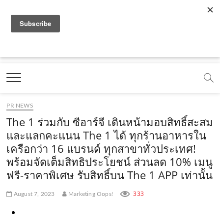
f
y
x
l
i
t
r
a
o
.
i
n
i
s
c
u
c
n
s
k
s
Marketing Oops!
e
t
o
e
t
t
DIGITAL | CREATIVE | ADVERTISING | CAMPAIGN |
STRATEGY
b
u
m
.
a
o
o
b
m
g
k
PR NEWS
o
e
e
r
.
The 1 ร่วมกับ ซีอาร์จี เดินหน้ามอบสิทธิ์สะสม
k
.
a
c
และแลกคะแนน The 1 ได้ ทุกร้านอาหารใน
เครือกว่า 16 แบรนด์ ทุกสาขาทั่วประเทศ!
.
c
m
o
พร้อมจัดเต็มสิทธิประโยชน์ ส่วนลด 10% เมนู
c
o
.
m
ฟรี-ราคาพิเศษ รับสิทธิ์บน The 1 APP เท่านั้น
o
m
c
333
August 7, 2023
Marketing Oops!
m
o
m