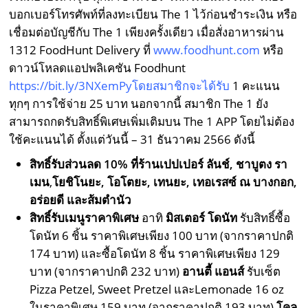
บอกเบอร์โทรศัพท์ที่ลงทะเบียน The 1 ไว้ก่อนชำระเงิน หรือ
เชื่อมต่อบัญชีกับ The 1 เพียงครั้งเดียว เมื่อสั่งอาหารผ่าน
1312 FoodHunt Delivery ที่
www.foodhunt.com
หรือ
ดาวน์โหลดแอปพลิเคชัน Foodhunt
https://bit.ly/3NXemPy
โดยสมาชิกจะได้รับ
1 คะแนน
ทุกๆ การใช้จ่าย 25 บาท นอกจากนี้ สมาชิก The 1 ยัง
สามารถกดรับสิทธิ์พิเศษเพิ่มเติมบน The 1 APP โดยไม่ต้อง
ใช้คะแนนได้ ตั้งแต่วันนี้ – 31 ธันวาคม 2566 ดังนี้
สิทธิ์รับส่วนลด
10% ที่ร้านเปปเปอร์ ลันช์, ชาบูตง รา
เมน
,
โยชิโนยะ,
โอโตยะ, เทนยะ, เทอเรสซ์ ณ บางกอก,
อร่อยดี และส้มตำนัว
สิทธิ์รับเมนูราคาพิเศษ
อาทิ
มิสเตอร์ โดนัท
รับสิทธิ์ซื้อ
โดนัท 6 ชิ้น ราคาพิเศษเพียง 100 บาท (จากราคาปกติ
174 บาท) และซื้อโดนัท 8 ชิ้น ราคาพิเศษเพียง 129
บาท (จากราคาปกติ 232 บาท)
อานตี้ แอนส์
รับเซ็ต
Pizza Petzel, Sweet Pretzel และLemonade 16 oz
ในราคาพิเศษ 159 บาท (จากราคาปกติ 193 บาท)
โคล