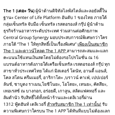
The 1 (เดอะ วัน)
ผู้นำด้านดิจิทัลไลฟ์สไตล์และลอยัลตี้ใน
ฐานะ Center of Life Platform อันดับ 1 ของไทย ภายใต้
กลุ่มเซ็นทรัล จับมือ เซ็นทรัล เรสตอรองส์ กรุ๊ป ผู้นำด้าน
ธุรกิจร้านอาหารระดับประเทศ ร่วมสานต่อศักยภาพ
Central Group Synergy มอบประสบการณ์พิเศษกว่าใคร
ภายใต้ “The 1 ให้ทุกสิทธิ์เป็นเรื่องพิเศษ”
เพียงเป็นสมาชิก
The 1 และดาวน์โหลด The 1 APP
สามารถสะสมและแลก
คะแนนใช้แทนเงินสดโดยไม่ต้องรอโปรโมชั่น ณ 16
แบรนด์อาหารดังภายใต้เครือเซ็นทรัล เรสตอรองส์ กรุ๊ป ทุก
สาขาทั่วประเทศไทย ได้แก่ มิสเตอร์ โดนัท, อานตี้ แอนส์,
โคล สโตน ครีมเมอรี่, อาริกาโตะ ,บราวน์ คาเฟ่, เปปเปอร์
ลันช์, ชาบูตง ราเมน,โยชิโนยะ, โอโตยะ, เทนยะ, คัตสึยะ,
เทอเรสซ์ ณ บางกอก, อร่อยดี, เกาลูน, สลัดแฟคทอรี่ และ
ส้มตำนัว รับสิทธิ์ได้ทั้งหน้าร้านและเดลิเวอรี่ผ่าน
1312 ฟู้ดฮันท์ เดลิเวอรี่
สำหรับสมาชิก
The 1 เท่านั้น!
รับ
ความพิเศษกว่าใครบน The 1 APP ได้ทันทีแบบไม่ต้องแลก