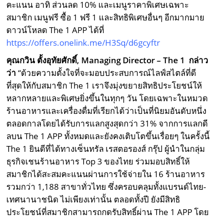
คะแนน อาทิ ส่วนลด 10% และเมนูราคาพิเศษเฉพาะ
สมาชิก เมนูฟรี ซื้อ 1 ฟรี 1 และสิทธิพิเศษอื่นๆ อีกมากมาย
ดาวน์โหลด The 1 APP ได้ที่
https://offers.onelink.me/H3Sq/d6gcyftr
คุณกวิน ตั้งอุทัยศักดิ์
, Managing Director – The 1 กล่าว
ว่า
“ด้วยความตั้งใจที่จะมอบประสบการณ์ไลฟ์สไตล์ที่ดี
ที่สุดให้กับสมาชิก The 1 เราจึงมุ่งขยายสิทธิประโยชน์ให้
หลากหลายและพิเศษยิ่งขึ้นในทุกๆ วัน โดยเฉพาะในหมวด
ร้านอาหารและเครื่องดื่มที่เรียกได้ว่าเป็นที่นิยมอันดับหนึ่ง
ตลอดกาลโดยได้รับการแลกสูงสุดกว่า 31% จากการแลกดี
ลบน The 1 APP ทั้งหมดและยังคงเติบโตขึ้นเรื่อยๆ ในครั้งนี้
The 1 ยินดีที่ได้ทางเซ็นทรัล เรสตอรองส์ กรุ๊ป ผู้นำในกลุ่ม
ธุรกิจเชนร้านอาหาร Top 3 ของไทย ร่วมมอบสิทธิ์ให้
สมาชิกได้สะสมคะแนนผ่านการใช้จ่ายใน 16 ร้านอาหาร
รวมกว่า 1,188 สาขาทั่วไทย ซึ่งครอบคลุมทั้งแบรนด์ไทย-
เทศนานาชนิด ไม่เพียงเท่านั้น ตลอดทั้งปี ยังมีสิทธิ
ประโยชน์ที่สมาชิกสามารถกดรับสิทธิ์ผ่าน The 1 APP โดย