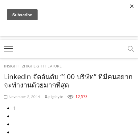
f
y
x
l
i
t
r
a
o
.
i
n
i
s
c
u
c
n
s
k
s
Marketing Oops!
e
t
o
e
t
t
DIGITAL | CREATIVE | ADVERTISING | CAMPAIGN |
STRATEGY
b
u
m
.
a
o
o
b
m
g
k
INSIGHT
ZHIGHLIGHT FEATURE
o
e
e
r
.
LinkedIn จัดอันดับ “100 บริษัท” ที่มีคนอยาก
k
.
a
c
จะทำงานด้วยมากที่สุด
.
c
m
o
12,573
November 2, 2014
pigabyte
c
o
.
m
1
o
m
c
m
o
m