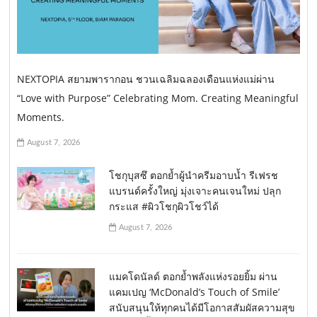
NEXTOPIA สยามพารากอน ชวนเฉลิมฉลองเดือนแห่งแม่ผ่าน
“Love with Purpose” Celebrating Mom. Creating Meaningful
Moments.
August 7, 2026
โชกุบุสซึ ตอกย้ำผู้นำครีมอาบน้ำ รีเฟรช
แบรนด์ครั้งใหญ่ มุ่งเจาะคนเจนใหม่ ปลุก
กระแส #ผิวโชกุผิวโชว์ได้
August 7, 2026
แมคโดนัลด์ ตอกย้ำพลังแห่งรอยยิ้ม ผ่าน
แคมเปญ ‘McDonald’s Touch of Smile’
สนับสนุนให้ทุกคนได้มีโอกาสสัมผัสความสุข