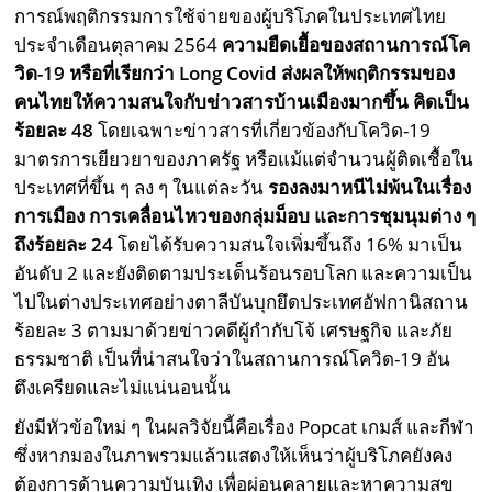
การณ์พฤติกรรมการใช้จ่ายของผู้บริโภคในประเทศไทย
ประจำเดือนตุลาคม 2564
ความยืดเยื้อของสถานการณ์โค
วิด-19
หรือที่เรียกว่า Long Covid
ส่งผลให้พฤติกรรมของ
คนไทยให้ความสนใจกับข่าวสารบ้านเมืองมากขึ้น คิดเป็น
ร้อยละ 48
โดยเฉพาะข่าวสารที่เกี่ยวข้องกับโควิด-19
มาตรการเยียวยาของภาครัฐ หรือแม้แต่จำนวนผู้ติดเชื้อใน
ประเทศที่ขึ้น ๆ ลง ๆ ในแต่ละวัน
รองลงมาหนีไม่พ้นในเรื่อง
การเมือง การเคลื่อนไหวของกลุ่มม็อบ และการชุมนุมต่าง ๆ
ถึงร้อยละ
24
โดยได้รับความสนใจเพิ่มขึ้นถึง 16% มาเป็น
อันดับ 2 และยังติดตามประเด็นร้อนรอบโลก และความเป็น
ไปในต่างประเทศอย่างตาลีบันบุกยึดประเทศอัฟกานิสถาน
ร้อยละ 3 ตามมาด้วยข่าวคดีผู้กำกับโจ้ เศรษฐกิจ และภัย
ธรรมชาติ เป็นที่น่าสนใจว่าในสถานการณ์โควิด-19 อัน
ตึงเครียดและไม่แน่นอนนั้น
ยังมีหัวข้อใหม่ ๆ ในผลวิจัยนี้คือเรื่อง Popcat เกมส์ และกีฬา
ซึ่งหากมองในภาพรวมแล้วแสดงให้เห็นว่าผู้บริโภคยังคง
ต้องการด้านความบันเทิง เพื่อผ่อนคลายและหาความสุข