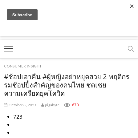
f
y
x
l
i
t
r
a
o
.
i
n
i
s
c
u
c
n
s
k
s
Marketing Oops!
e
t
o
e
t
t
DIGITAL | CREATIVE | ADVERTISING | CAMPAIGN |
STRATEGY
b
u
m
.
a
o
o
b
m
g
k
CONSUMER INSIGHT
o
e
e
r
.
#ช้อปเอาคืน #ผู้หญิงอย่าหยุดสวย 2 พฤติกร
k
.
a
c
รมช้อปปิ้งสำคัญของคนไทย ชดเชย
ความเครียดยุคโควิด
.
c
m
o
c
o
.
m
670
October 8, 2021
pigabyte
o
m
c
723
m
o
m