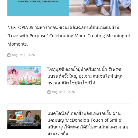
NEXTOPIA สยามพารากอน ชวนเฉลิมฉลองเดือนแห่งแม่ผ่าน
“Love with Purpose” Celebrating Mom. Creating Meaningful
Moments.
August 7, 2026
โชกุบุสซึ ตอกย้ำผู้นำครีมอาบน้ำ รีเฟรช
แบรนด์ครั้งใหญ่ มุ่งเจาะคนเจนใหม่ ปลุก
กระแส #ผิวโชกุผิวโชว์ได้
August 7, 2026
แมคโดนัลด์ ตอกย้ำพลังแห่งรอยยิ้ม ผ่าน
แคมเปญ ‘McDonald’s Touch of Smile’
สนับสนุนให้ทุกคนได้มีโอกาสสัมผัสความสุข
ผ่านรอยยิ้ม