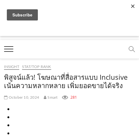
f
y
x
l
i
t
r
a
o
.
i
n
i
s
c
u
c
n
s
k
s
Marketing Oops!
e
t
o
e
t
t
DIGITAL | CREATIVE | ADVERTISING | CAMPAIGN |
STRATEGY
b
u
m
.
a
o
o
b
m
g
k
INSIGHT
STAT/TOP RANK
o
e
e
r
.
พิสูจน์แล้ว! โฆษณาที่สื่อสารแบบ Inclusive
k
.
a
c
เน้นความหลากหลาย เพิ่มยอดขายได้จริง
.
c
m
o
281
October 10, 2024
Smart
c
o
.
m
o
m
c
m
o
m