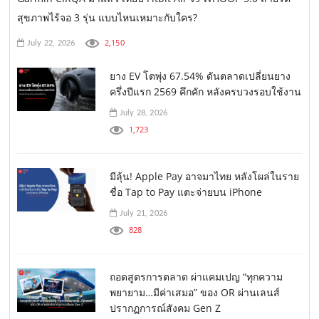
สุขภาพไร้จอ 3 รุ่น แบบไหนเหมาะกับใคร?
2,150
July 22, 2026
ยาง EV โตพุ่ง 67.54% ดันตลาดเปลี่ยนยาง
ครึ่งปีแรก 2569 คึกคัก หลังครบวงรอบใช้งาน
July 28, 2026
1,723
มีลุ้น! Apple Pay อาจมาไทย หลังโผล่ในราย
ชื่อ Tap to Pay แตะจ่ายบน iPhone
July 21, 2026
828
ถอดสูตรการตลาด ผ่าแคมเปญ “ทุกความ
พยายาม…มีค่าเสมอ” ของ OR ผ่านเลนส์
ปรากฏการณ์สังคม Gen Z