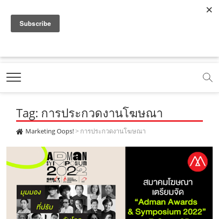
f
y
x
l
i
t
r
a
o
.
i
n
i
s
c
u
c
n
s
k
s
Marketing Oops!
e
t
o
e
t
t
DIGITAL | CREATIVE | ADVERTISING | CAMPAIGN |
STRATEGY
b
u
m
.
a
o
o
b
m
g
k
Tag: การประกวดงานโฆษณา
o
e
e
r
.
k
.
a
c
Marketing Oops!
>
การประกวดงานโฆษณา
.
c
m
o
c
o
.
m
o
m
c
m
o
m