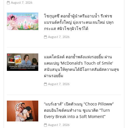
August 7, 2026
โชกุบุสซึ ตอกย้ำผู้นำครีมอาบน้ำ รีเฟรช
แบรนด์ครั้งใหญ่ มุ่งเจาะคนเจนใหม่ ปลุก
กระแส #ผิวโชกุผิวโชว์ได้
August 7, 2026
แมคโดนัลด์ ตอกย้ำพลังแห่งรอยยิ้ม ผ่าน
แคมเปญ ‘McDonald’s Touch of Smile’
สนับสนุนให้ทุกคนได้มีโอกาสสัมผัสความสุข
ผ่านรอยยิ้ม
August 7, 2026
“แบร์เฮาส์” เปิดตัวเมนู “Choco Pilloww”
ตอบอินไซด์คนทำงาน ชูแนวคิด “Turn
Every Break into a Soft Moment”
August 7, 2026