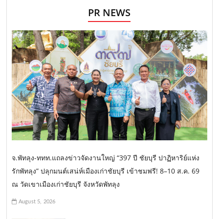
PR NEWS
จ.พัทลุง-ททท.แถลงข่าวจัดงานใหญ่ “397 ปี ชัยบุรี ปาฏิหาริย์แห่ง
รักพัทลุง” ปลุกมนต์เสน่ห์เมืองเก่าชัยบุรี เข้าชมฟรี! 8–10 ส.ค. 69
ณ วัดเขาเมืองเก่าชัยบุรี จังหวัดพัทลุง
August 5, 2026