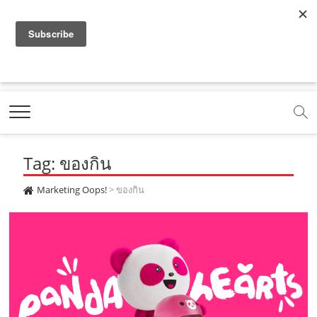
f
y
x
l
i
t
r
a
o
.
i
n
i
s
c
u
c
n
s
k
s
Marketing Oops!
e
t
o
e
t
t
DIGITAL | CREATIVE | ADVERTISING | CAMPAIGN |
STRATEGY
b
u
m
.
a
o
o
b
m
g
k
Tag: ของกิน
o
e
e
r
.
k
.
a
c
Marketing Oops!
>
ของกิน
.
c
m
o
c
o
.
m
o
m
c
m
o
m