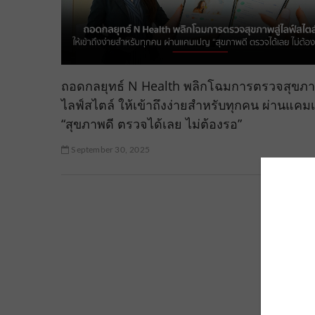
ถอดกลยุทธ์ N Health พลิกโฉมการตรวจสุขภาพ
ไลฟ์สไตล์ ให้เข้าถึงง่ายสำหรับทุกคน ผ่านแค
“สุขภาพดี ตรวจได้เลย ไม่ต้องรอ”
September 30, 2025