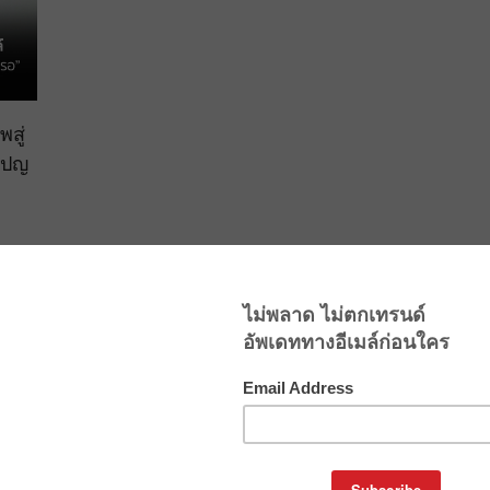
สู่
มเปญ