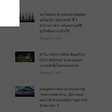
‘คนไทยเก่ง AI แต่องค์กรยังต่อย
อดไม่เป็น’ Microsoft ชี้ 5
อาการน่าห่วง พร้อมทางแก้ที่
ธุรกิจต้องเร่งปรับใช้
August 5, 2026
ทำไม UNO! Coffee ต้องสร้าง
DOS! Matcha? อ่านเกมแตก
แบรนด์เพื่อโตคนละตลาด
August 5, 2026
ถอดสูตรการตลาด ผ่าแคมเปญ
“ทุกความพยายาม…มีค่าเสมอ”
ของ OR ผ่านเลนส์ปรากฏการณ์
สังคม Gen Z