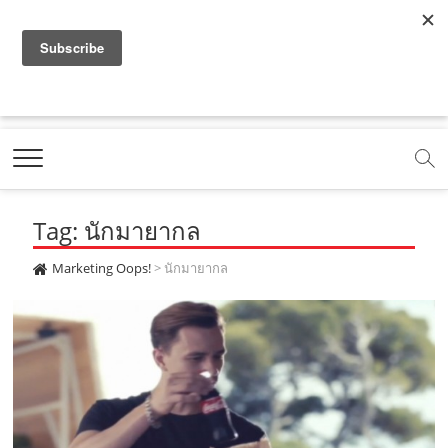
f
y
x
l
i
t
r
a
o
.
i
n
i
s
c
u
c
n
s
k
s
Marketing Oops!
e
t
o
e
t
t
DIGITAL | CREATIVE | ADVERTISING | CAMPAIGN |
STRATEGY
b
u
m
.
a
o
o
b
m
g
k
Tag: นักมายากล
o
e
e
r
.
k
.
a
c
Marketing Oops!
>
นักมายากล
.
c
m
o
c
o
.
m
o
m
c
m
o
m