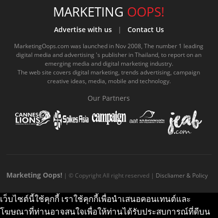
e
t
o
e
t
t
MARKETING
OOPS!
b
u
m
.
a
o
Advertise with us
|
Contact Us
o
b
m
g
k
MarketingOops.com was launched in Nov 2008, The number 1 leading
digital media and advertising 's publisher in Thailand, to report on an
o
e
e
r
.
emerging media and digital marketing industry.
The web site covers digital marketing, trends advertising, campaign
k
.
a
c
creative ideas, media, mobile and technology.
.
c
m
o
Our Partners
c
o
.
m
o
m
c
m
o
m
Marketing Oops!
| © Copyright All right reserved |
Discliamer & Policy
เว็บไซต์นี้ใช้คุกกี้ เราใช้คุกกี้เพื่อนำเสนอคอนเทนต์และ
โฆษณาที่ท่านอาจสนใจเพื่อให้ท่านได้รับประสบการณ์ที่ดีบน