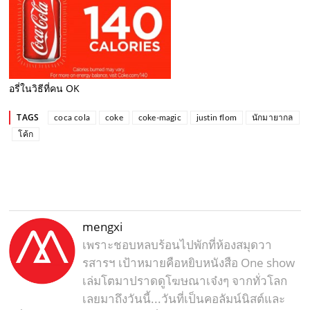
อรี่ในวิธีที่คน OK
TAGS
coca cola
coke
coke-magic
justin flom
นักมายากล
โค้ก
mengxi
เพราะชอบหลบร้อนไปพักที่ห้องสมุดวา
รสารฯ เป้าหมายคือหยิบหนังสือ One show
เล่มโตมาปราดดูโฆษณาเจ๋งๆ จากทั่วโลก
เลยมาถึงวันนี้...วันที่เป็นคอลัมน์นิสต์และ