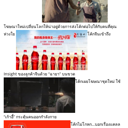
โฆษณาใหม่เปลี่ยนโลกให้น่าอยู่ด้วยการส่งโค้กต่อไปให้กับคนที่คุณ
ห่วงใย
โค้กจีนเข้าถึง
Insight ของลูกค้าจีนด้วย “ฉายา” บนขวด
โค้กเผยโฆษณาชุดใหม่ ใช้
“เก้าอี้” กระตุ้นคนออกกำลังกาย
โค้กไม่โกหก…บอกเรื่องแคลล