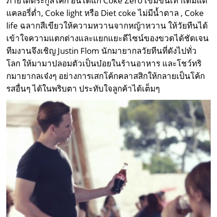
ภายใต้ตระกูลโค้ก อันได้แก่ Coke Zero เข้มข้นเท่าเดิมแต่
แคลอรี่ต่ำ, Coke light หรือ Diet coke ไม่มีน้ำตาล , Coke
life ฉลากสีเขียวให้ความหวานจากหญ้าหวาน ให้วัยทีนได้
เข้าใจความแตกต่างและแยกแยะดีไซน์ของขวดได้ชัดเจน
ทีมงานจึงเชิญ Justin Flom นักมายากลวัยทีนที่ดังไปทั่ว
โลก ให้มามาปลอมตัวเป็นบ๋อยในร้านอาหาร และโชว์ทริ
กมายากลเจ๋งๆ อย่างการเสกโค้กคลาสสิกให้กลายเป็นโค้ก
รสอื่นๆ ได้ในพริบตา ประทับใจลูกค้าได้เต็มๆ