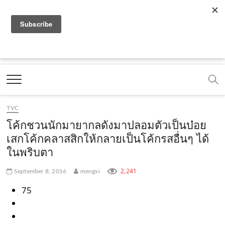
f
y
x
l
i
t
r
a
o
.
i
n
i
s
c
u
c
n
s
k
s
Marketing Oops!
e
t
o
e
t
t
DIGITAL | CREATIVE | ADVERTISING | CAMPAIGN |
STRATEGY
b
u
m
.
a
o
o
b
m
g
k
TVC
o
e
e
r
.
โค้กชวนนักมายากลดังมาปลอมตัวเป็นบ๋อย
k
.
a
c
เสกโค้กคลาสสิกให้กลายเป็นโค้กรสอื่นๆ ได้
ในพริบตา
.
c
m
o
c
o
.
m
2,241
September 8, 2016
mengxi
o
m
c
75
m
o
m