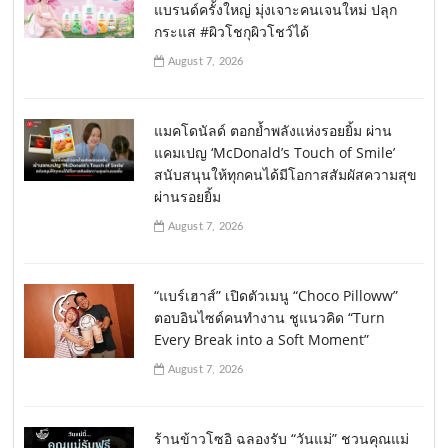
แบรนด์ครั้งใหญ่ มุ่งเจาะคนเจนใหม่ ปลุก
กระแส #ผิวโชกุผิวโชว์ได้
August 7, 2026
แมคโดนัลด์ ตอกย้ำพลังแห่งรอยยิ้ม ผ่าน
แคมเปญ ‘McDonald’s Touch of Smile’
สนับสนุนให้ทุกคนได้มีโอกาสสัมผัสความสุข
ผ่านรอยยิ้ม
August 7, 2026
“แบร์เฮาส์” เปิดตัวเมนู “Choco Pilloww”
ตอบอินไซด์คนทำงาน ชูแนวคิด “Turn
Every Break into a Soft Moment”
August 7, 2026
ร้านข้าวโซอิ ฉลองรับ “วันแม่” ชวนคุณแม่