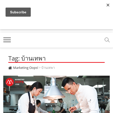
f
y
x
l
i
t
r
a
o
.
i
n
i
s
c
u
c
n
s
k
s
Marketing Oops!
e
t
o
e
t
t
DIGITAL | CREATIVE | ADVERTISING | CAMPAIGN |
STRATEGY
b
u
m
.
a
o
o
b
m
g
k
Tag: บ้านเทพา
o
e
e
r
.
k
.
a
c
Marketing Oops!
>
บ้านเทพา
.
c
m
o
c
o
.
m
o
m
c
m
o
m