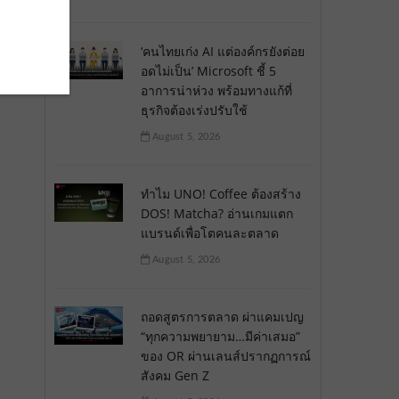
‘คนไทยเก่ง AI แต่องค์กรยังต่อย
อดไม่เป็น’ Microsoft ชี้ 5
อาการน่าห่วง พร้อมทางแก้ที่
ธุรกิจต้องเร่งปรับใช้
August 5, 2026
ทำไม UNO! Coffee ต้องสร้าง
DOS! Matcha? อ่านเกมแตก
แบรนด์เพื่อโตคนละตลาด
August 5, 2026
ถอดสูตรการตลาด ผ่าแคมเปญ
“ทุกความพยายาม…มีค่าเสมอ”
ของ OR ผ่านเลนส์ปรากฏการณ์
สังคม Gen Z