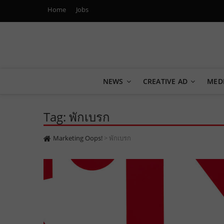
Home
Jobs
Marketing Oops!
DIGITAL | CREATIVE | ADVERTISING | CAMPAIGN | STRA
NEWS
CREATIVE AD
MED
Tag: พักเบรก
Marketing Oops!
>
พักเบรก