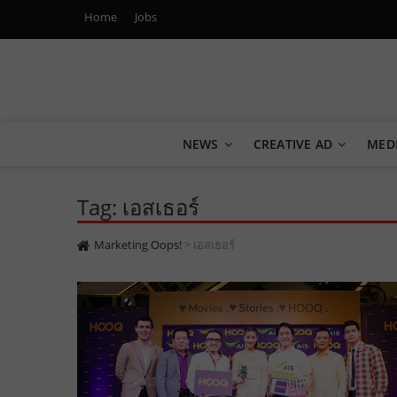
Home
Jobs
Marketing Oops!
DIGITAL | CREATIVE | ADVERTISING | CAMPAIGN | STRA
NEWS
CREATIVE AD
MED
Tag: เอสเธอร์
Marketing Oops!
>
เอสเธอร์