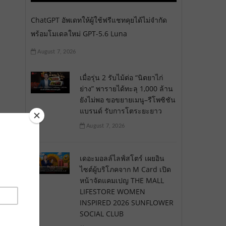
ChatGPT อัพเดทให้ผู้ใช้ฟรีแชทคุยได้ไม่จำกัด
พร้อมโมเดลใหม่ GPT-5.6 Luna
August 7, 2026
เมื่อรุ่น 2 รับไม้ต่อ “นิตยาไก่
ย่าง” พารายได้ทะลุ 1,000 ล้าน
ยังไม่พอ ขอขยายเมนู–รีโพซิชัน
แบรนด์ รับการโตระยะยาว
August 7, 2026
เดอะมอลล์ไลฟ์สโตร์ เผยอิน
ไซต์ผู้บริโภคจาก M Card เปิด
หน้าจัดแคมเปญ THE MALL
LIFESTORE WOMEN
INSPIRED 2026 SUNFLOWER
SOCIAL CLUB