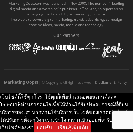
o
b
m
g
k
MarketingOops.com was launched in Nov 2008, The number 1 leading
digital media and advertising 's publisher in Thailand, to report on an
o
e
e
r
.
emerging media and digital marketing industry.
The web site covers digital marketing, trends advertising, campaign
k
.
a
c
creative ideas, media, mobile and technology.
.
c
m
o
Our Partners
c
o
.
m
o
m
c
m
o
m
Marketing Oops!
| © Copyright All right reserved |
Discliamer & Policy
เว็บไซต์นี้ใช้คุกกี้ เราใช้คุกกี้เพื่อนำเสนอคอนเทนต์และ
โฆษณาที่ท่านอาจสนใจเพื่อให้ท่านได้รับประสบการณ์ที่ดีบน
บริการของเรา หากท่านใช้บริการเว็บไซต์ของเราต่อไปโดยไม่
ได้ปรับการตั้งค่าใดๆ เราเข้าใจว่าท่านยินยอมที่จะรับคุกกี้บน
เว็บไซต์ของเรา
ยอมรับ
เรียนรู้เพิ่มเติม