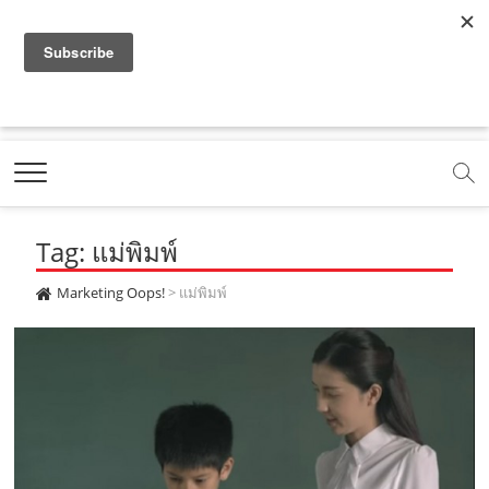
f
y
x
l
i
t
r
a
o
.
i
n
i
s
c
u
c
n
s
k
s
Marketing Oops!
e
t
o
e
t
t
DIGITAL | CREATIVE | ADVERTISING | CAMPAIGN |
STRATEGY
b
u
m
.
a
o
o
b
m
g
k
Tag: แม่พิมพ์
o
e
e
r
.
k
.
a
c
Marketing Oops!
>
แม่พิมพ์
.
c
m
o
c
o
.
m
o
m
c
m
o
m