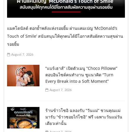
แมคโดนัลด์ ตอกย้ำพลังแห่งรอยยิ้ม ผ่านแคมเปญ ‘McDonald’s
Touch of Smile’ สนับสนุนให้ทุกคนได้มีโอกาสสัมผัสความสุขผ่าน
รอยยิ้ม
August 7, 2026
“แบร์เฮาส์” เปิดตัวเมนู “Choco Pilloww”
ตอบอินไซด์คนทำงาน ชูแนวคิด “Turn
Every Break into a Soft Moment”
August 7, 2026
ร้านข้าวโซอิ ฉลองรับ “วันแม่” ชวนคุณแม่
มารับ “ข้าวซอยไก่โซอิ” ฟรี เฉพาะวันแม่วัน
เดียวเท่านั้น