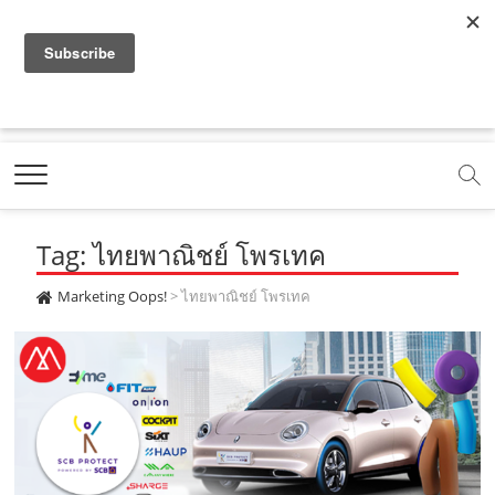
f
y
x
l
i
t
r
a
o
.
i
n
i
s
c
u
c
n
s
k
s
Marketing Oops!
e
t
o
e
t
t
DIGITAL | CREATIVE | ADVERTISING | CAMPAIGN |
STRATEGY
b
u
m
.
a
o
o
b
m
g
k
Tag: ไทยพาณิชย์ โพรเทค
o
e
e
r
.
k
.
a
c
Marketing Oops!
>
ไทยพาณิชย์ โพรเทค
.
c
m
o
c
o
.
m
o
m
c
m
o
m