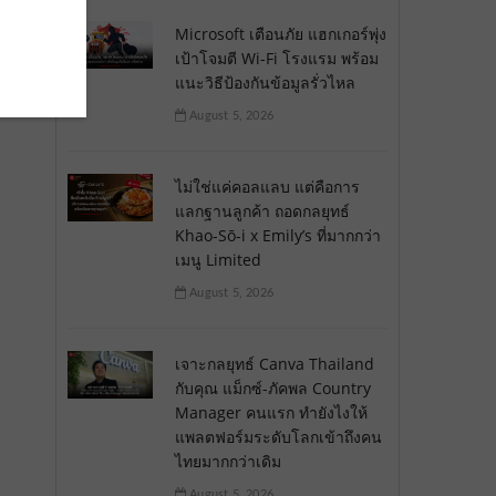
Microsoft เตือนภัย แฮกเกอร์พุ่ง
เป้าโจมตี Wi-Fi โรงแรม พร้อม
แนะวิธีป้องกันข้อมูลรั่วไหล
August 5, 2026
ไม่ใช่แค่คอลแลบ แต่คือการ
แลกฐานลูกค้า ถอดกลยุทธ์
Khao-Sō-i x Emily’s ที่มากกว่า
เมนู Limited
August 5, 2026
เจาะกลยุทธ์ Canva Thailand
กับคุณ แม็กซ์-ภัคพล Country
Manager คนแรก ทำยังไงให้
แพลตฟอร์มระดับโลกเข้าถึงคน
ไทยมากกว่าเดิม
August 5, 2026