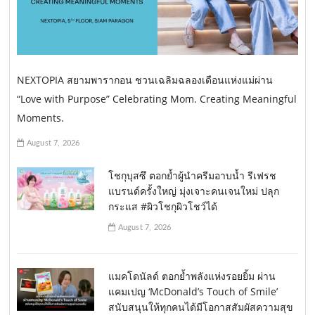
NEXTOPIA สยามพารากอน ชวนเฉลิมฉลองเดือนแห่งแม่ผ่าน
“Love with Purpose” Celebrating Mom. Creating Meaningful
Moments.
August 7, 2026
โชกุบุสซึ ตอกย้ำผู้นำครีมอาบน้ำ รีเฟรช
แบรนด์ครั้งใหญ่ มุ่งเจาะคนเจนใหม่ ปลุก
กระแส #ผิวโชกุผิวโชว์ได้
August 7, 2026
แมคโดนัลด์ ตอกย้ำพลังแห่งรอยยิ้ม ผ่าน
แคมเปญ ‘McDonald’s Touch of Smile’
สนับสนุนให้ทุกคนได้มีโอกาสสัมผัสความสุข