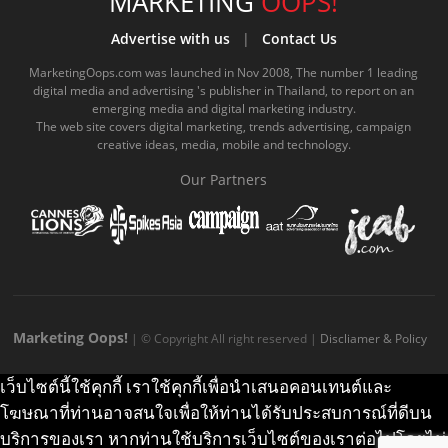
e
t
o
e
t
t
MARKETING
OOPS!
b
u
m
.
a
o
Advertise with us
|
Contact Us
o
b
m
g
k
MarketingOops.com was launched in Nov 2008, The number 1 leading
digital media and advertising 's publisher in Thailand, to report on an
o
e
e
r
.
emerging media and digital marketing industry.
The web site covers digital marketing, trends advertising, campaign
k
.
a
c
creative ideas, media, mobile and technology.
.
c
m
o
Our Partners
c
o
.
m
o
m
c
m
o
m
Marketing Oops!
| © Copyright All right reserved |
Discliamer & Policy
เว็บไซต์นี้ใช้คุกกี้ เราใช้คุกกี้เพื่อนำเสนอคอนเทนต์และ
โฆษณาที่ท่านอาจสนใจเพื่อให้ท่านได้รับประสบการณ์ที่ดีบน
บริการของเรา หากท่านใช้บริการเว็บไซต์ของเราต่อไปโดยไม่