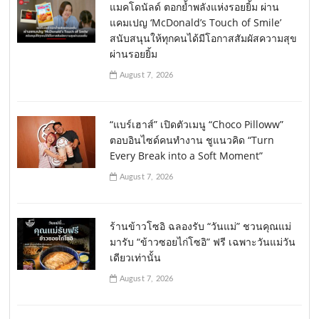
แมคโดนัลด์ ตอกย้ำพลังแห่งรอยยิ้ม ผ่าน
แคมเปญ ‘McDonald’s Touch of Smile’
สนับสนุนให้ทุกคนได้มีโอกาสสัมผัสความสุข
ผ่านรอยยิ้ม
August 7, 2026
“แบร์เฮาส์” เปิดตัวเมนู “Choco Pilloww”
ตอบอินไซด์คนทำงาน ชูแนวคิด “Turn
Every Break into a Soft Moment”
August 7, 2026
ร้านข้าวโซอิ ฉลองรับ “วันแม่” ชวนคุณแม่
มารับ “ข้าวซอยไก่โซอิ” ฟรี เฉพาะวันแม่วัน
เดียวเท่านั้น
August 7, 2026