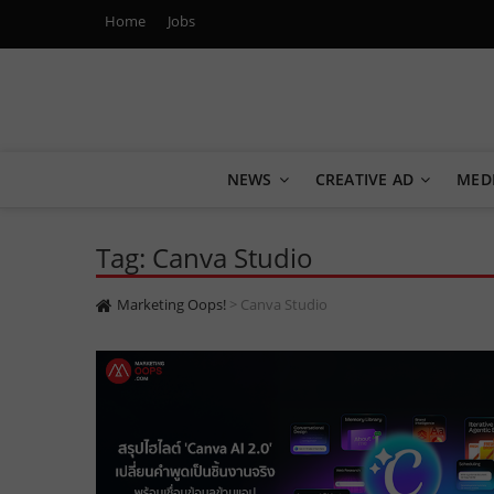
Home
Jobs
Marketing Oops!
DIGITAL | CREATIVE | ADVERTISING | CAMPAIGN | STRA
NEWS
CREATIVE AD
MED
Tag: Canva Studio
Marketing Oops!
>
Canva Studio