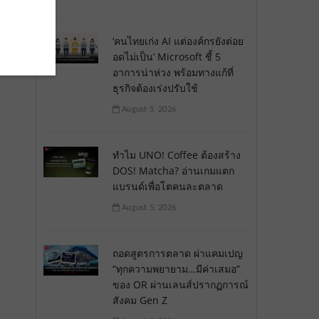
‘คนไทยเก่ง AI แต่องค์กรยังต่อย
อดไม่เป็น’ Microsoft ชี้ 5
อาการน่าห่วง พร้อมทางแก้ที่
ธุรกิจต้องเร่งปรับใช้
August 5, 2026
ทำไม UNO! Coffee ต้องสร้าง
DOS! Matcha? อ่านเกมแตก
แบรนด์เพื่อโตคนละตลาด
August 5, 2026
ถอดสูตรการตลาด ผ่าแคมเปญ
“ทุกความพยายาม…มีค่าเสมอ”
ของ OR ผ่านเลนส์ปรากฏการณ์
สังคม Gen Z