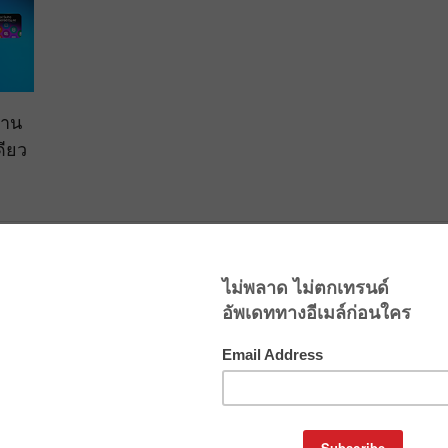
งาน
ดียว