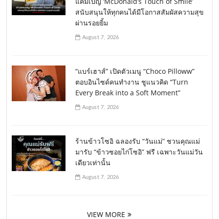
แคมเปญ ‘McDonald’s Touch of Smile’
สนับสนุนให้ทุกคนได้มีโอกาสสัมผัสความสุข
ผ่านรอยยิ้ม
August 7, 2026
“แบร์เฮาส์” เปิดตัวเมนู “Choco Pilloww”
ตอบอินไซด์คนทำงาน ชูแนวคิด “Turn
Every Break into a Soft Moment”
August 7, 2026
ร้านข้าวโซอิ ฉลองรับ “วันแม่” ชวนคุณแม่
มารับ “ข้าวซอยไก่โซอิ” ฟรี เฉพาะวันแม่วัน
เดียวเท่านั้น
August 7, 2026
VIEW MORE