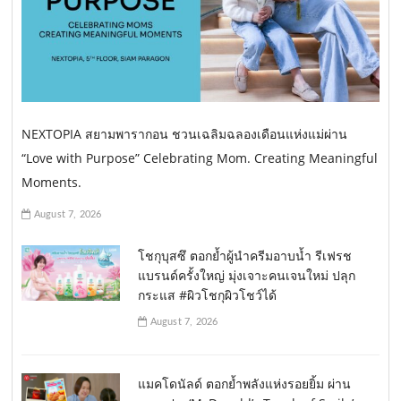
NEXTOPIA สยามพารากอน ชวนเฉลิมฉลองเดือนแห่งแม่ผ่าน
“Love with Purpose” Celebrating Mom. Creating Meaningful
Moments.
August 7, 2026
โชกุบุสซึ ตอกย้ำผู้นำครีมอาบน้ำ รีเฟรช
แบรนด์ครั้งใหญ่ มุ่งเจาะคนเจนใหม่ ปลุก
กระแส #ผิวโชกุผิวโชว์ได้
August 7, 2026
แมคโดนัลด์ ตอกย้ำพลังแห่งรอยยิ้ม ผ่าน