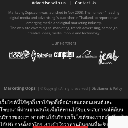
b
u
m
.
a
o
Advertise with us
|
Contact Us
o
b
m
g
k
MarketingOops.com was launched in Nov 2008, The number 1 leading
digital media and advertising 's publisher in Thailand, to report on an
o
e
e
r
.
emerging media and digital marketing industry.
The web site covers digital marketing, trends advertising, campaign
k
.
a
c
creative ideas, media, mobile and technology.
.
c
m
o
Our Partners
c
o
.
m
o
m
c
m
o
m
Marketing Oops!
| © Copyright All right reserved |
Discliamer & Policy
เว็บไซต์นี้ใช้คุกกี้ เราใช้คุกกี้เพื่อนำเสนอคอนเทนต์และ
โฆษณาที่ท่านอาจสนใจเพื่อให้ท่านได้รับประสบการณ์ที่ดีบน
บริการของเรา หากท่านใช้บริการเว็บไซต์ของเราต่อไปโดยไม่
ได้ปรับการตั้งค่าใดๆ เราเข้าใจว่าท่านยินยอมที่จะรับคุกกี้บน