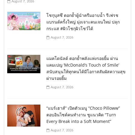
August 7, 2026
โชกุบุสซึ ตอกย้ำผู้นำครีมอาบน้ำ รีเฟรช
แบรนด์ครั้งใหญ่ มุ่งเจาะคนเจนใหม่ ปลุก
กระแส #ผิวโชกุผิวโชว์ได้
August 7, 2026
แมคโดนัลด์ ตอกย้ำพลังแห่งรอยยิ้ม ผ่าน
แคมเปญ ‘McDonald’s Touch of Smile’
สนับสนุนให้ทุกคนได้มีโอกาสสัมผัสความสุข
ผ่านรอยยิ้ม
August 7, 2026
“แบร์เฮาส์” เปิดตัวเมนู “Choco Pilloww”
ตอบอินไซด์คนทำงาน ชูแนวคิด “Turn
Every Break into a Soft Moment”
August 7, 2026