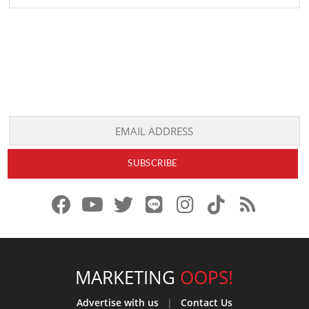
f
y
x
l
i
t
r
a
o
.
i
n
i
s
c
u
c
n
s
k
s
e
t
o
e
t
t
MARKETING
OOPS!
b
u
m
.
a
o
Advertise with us
|
Contact Us