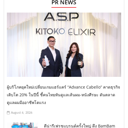
PR NEWS
ผู้บริโภคยุคใหม่เปลี่ยนเกมแฮร์แคร์ “Advance Cabello” คาดธุรกิจ
เติบโต 20% ในปีนี้ ชี้คนไทยหันดูแลเส้นผม-หนังศีรษะ ดันตลาด
ดูแลผมมืออาชีพโตแรง
August 6, 2026
ดีน่ารีเฟรชแบรนด์ครั้งใหญ่ ดึง BamBam