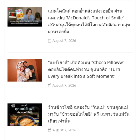
แมคโดนัลด์ ตอกย้ำพลังแห่งรอยยิ้ม ผ่าน
แคมเปญ ‘McDonald’s Touch of Smile’
สนับสนุนให้ทุกคนได้มีโอกาสสัมผัสความสุข
ผ่านรอยยิ้ม
August 7, 2026
“แบร์เฮาส์” เปิดตัวเมนู “Choco Pilloww”
ตอบอินไซด์คนทำงาน ชูแนวคิด “Turn
Every Break into a Soft Moment”
August 7, 2026
ร้านข้าวโซอิ ฉลองรับ “วันแม่” ชวนคุณแม่
มารับ “ข้าวซอยไก่โซอิ” ฟรี เฉพาะวันแม่วัน
เดียวเท่านั้น
August 7, 2026