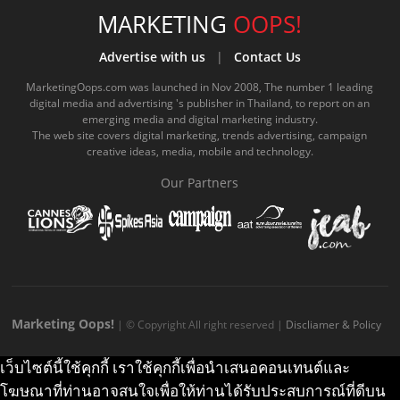
e
t
o
e
t
t
MARKETING
OOPS!
b
u
m
.
a
o
Advertise with us
|
Contact Us
o
b
m
g
k
MarketingOops.com was launched in Nov 2008, The number 1 leading
digital media and advertising 's publisher in Thailand, to report on an
o
e
e
r
.
emerging media and digital marketing industry.
The web site covers digital marketing, trends advertising, campaign
k
.
a
c
creative ideas, media, mobile and technology.
.
c
m
o
Our Partners
c
o
.
m
o
m
c
m
o
m
Marketing Oops!
| © Copyright All right reserved |
Discliamer & Policy
เว็บไซต์นี้ใช้คุกกี้ เราใช้คุกกี้เพื่อนำเสนอคอนเทนต์และ
โฆษณาที่ท่านอาจสนใจเพื่อให้ท่านได้รับประสบการณ์ที่ดีบน