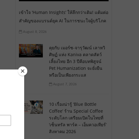
เข้าใจ ‘Human Insights’ ให้ลึกกว่าเดิม! แต้มต่อ
สำคัญของแบรนด์ยุค AI ในการชนะใจผู้บริโภค
August 8, 2026
คุยกับ เมอร์ซ-จารุวัฒน์ เลาหวิ
ศิษฏ์ แห่ง Kaniva ตลาดสัตว์
เลี้ยงไทย อีก 3 ปีคือบทพิสูจน์
Pet Humanization จะยั่งยืน
หรือเป็นเพียงกระแส
August 7, 2026
10 เรื่องน่ารู้ ‘Blue Bottle
Coffee’ ร้าน Special Coffee
ระดับโลก เตรียมเปิดในไทยที่
‘เซ็นทรัล พาร์ค – เอ็มควอเทียร์’
สิงหาคม 2026