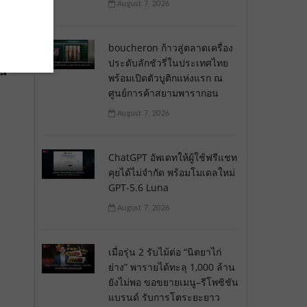
August 7, 2026
boucheron ก้าวสู่ตลาดเครื่อง
ประดับลักชัวรี่ในประเทศไทย
จน
พร้อมเปิดตัวบูติกแห่งแรก ณ
ศูนย์การค้าสยามพารากอน
August 7, 2026
ChatGPT อัพเดทให้ผู้ใช้ฟรีแชท
คุยได้ไม่จำกัด พร้อมโมเดลใหม่
GPT-5.6 Luna
August 7, 2026
เมื่อรุ่น 2 รับไม้ต่อ “นิตยาไก่
ย่าง” พารายได้ทะลุ 1,000 ล้าน
ยังไม่พอ ขอขยายเมนู–รีโพซิชัน
แบรนด์ รับการโตระยะยาว