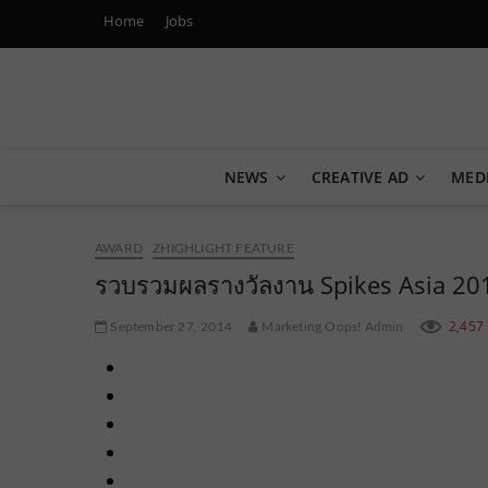
Home
Jobs
Marketing Oops!
DIGITAL | CREATIVE | ADVERTISING | CAMPAIGN | STRA
NEWS
CREATIVE AD
MED
AWARD
ZHIGHLIGHT FEATURE
รวบรวมผลรางวัลงาน Spikes Asia 20
2,457
September 27, 2014
Marketing Oops! Admin