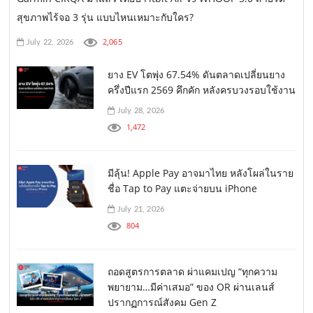
สุขภาพไร้จอ 3 รุ่น แบบไหนเหมาะกับใคร?
2,065
July 22, 2026
ยาง EV โตพุ่ง 67.54% ดันตลาดเปลี่ยนยาง
ครึ่งปีแรก 2569 คึกคัก หลังครบวงรอบใช้งาน
July 28, 2026
1,472
มีลุ้น! Apple Pay อาจมาไทย หลังโผล่ในราย
ชื่อ Tap to Pay แตะจ่ายบน iPhone
July 21, 2026
804
ถอดสูตรการตลาด ผ่าแคมเปญ “ทุกความ
พยายาม…มีค่าเสมอ” ของ OR ผ่านเลนส์
ปรากฏการณ์สังคม Gen Z