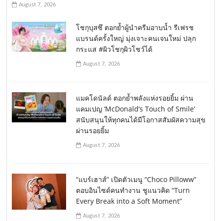
August 7, 2026
โชกุบุสซึ ตอกย้ำผู้นำครีมอาบน้ำ รีเฟรช
แบรนด์ครั้งใหญ่ มุ่งเจาะคนเจนใหม่ ปลุก
กระแส #ผิวโชกุผิวโชว์ได้
August 7, 2026
แมคโดนัลด์ ตอกย้ำพลังแห่งรอยยิ้ม ผ่าน
แคมเปญ ‘McDonald’s Touch of Smile’
สนับสนุนให้ทุกคนได้มีโอกาสสัมผัสความสุข
ผ่านรอยยิ้ม
August 7, 2026
“แบร์เฮาส์” เปิดตัวเมนู “Choco Pilloww”
ตอบอินไซด์คนทำงาน ชูแนวคิด “Turn
Every Break into a Soft Moment”
August 7, 2026