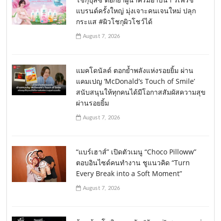
แบรนด์ครั้งใหญ่ มุ่งเจาะคนเจนใหม่ ปลุก
กระแส #ผิวโชกุผิวโชว์ได้
August 7, 2026
แมคโดนัลด์ ตอกย้ำพลังแห่งรอยยิ้ม ผ่าน
แคมเปญ ‘McDonald’s Touch of Smile’
สนับสนุนให้ทุกคนได้มีโอกาสสัมผัสความสุข
ผ่านรอยยิ้ม
August 7, 2026
“แบร์เฮาส์” เปิดตัวเมนู “Choco Pilloww”
ตอบอินไซด์คนทำงาน ชูแนวคิด “Turn
Every Break into a Soft Moment”
August 7, 2026