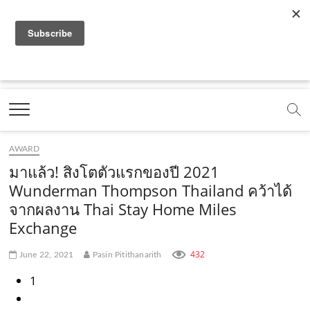
f
y
x
l
i
t
r
a
o
.
i
n
i
s
c
u
c
n
s
k
s
Marketing Oops!
e
t
o
e
t
t
DIGITAL | CREATIVE | ADVERTISING | CAMPAIGN |
STRATEGY
b
u
m
.
a
o
o
b
m
g
k
AWARD
o
e
e
r
.
มาแล้ว! สิงโตตัวแรกของปี 2021
k
.
a
c
Wunderman Thompson Thailand คว้าได้
จากผลงาน Thai Stay Home Miles
.
c
m
o
Exchange
c
o
.
m
o
m
c
432
June 22, 2021
Pasin Pitithanarith
m
o
1
m